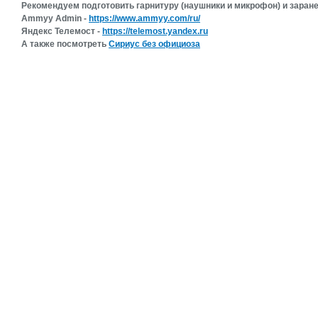
Рекомендуем подготовить гарнитуру (наушники и микрофон) и зара
Ammyy Admin -
https://www.ammyy.com/ru/
Яндекс Телемост -
https://telemost.yandex.ru
А также посмотреть
Сириус без официоза