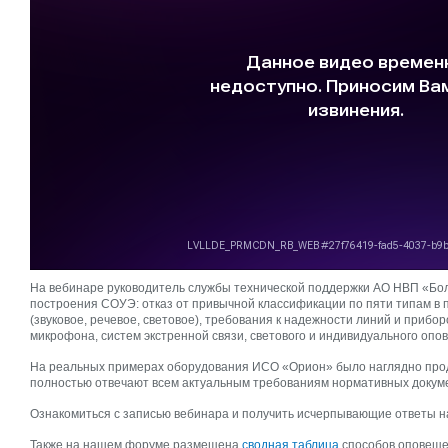
На вебинаре руководитель службы технической поддержки АО НВП «Бол
построения СОУЭ: отказ от привычной классификации по пяти типам в 
(звуковое, речевое, световое), требования к надежности линий и прибо
микрофона, систем экстренной связи, светового и индивидуального опо
На реальных примерах оборудования ИСО «Орион» было наглядно про
полностью отвечают всем актуальным требованиям нормативных докум
Ознакомиться с записью вебинара и получить исчерпывающие ответы н
Также на нашем форуме размещена
сводная таблица
способов оповеще