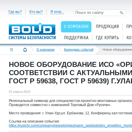
Где вы?
Кто вы?
Я хочу...
О КОМПАНИИ
ПРОДУКЦИЯ
ПР
ПОДДЕРЖКА
ГДЕ КУПИТЬ
КО
О компании
Календарь событий
НОВОЕ ОБОРУДОВАНИЕ ИСО «ОРИ
СООТВЕТСТВИИ С АКТУАЛЬНЫМИ Н
ГОСТ Р 59638, ГОСТ Р 59639) Г.УЛ
01 марта 2024
Региональный семинар для специалистов проектно-монтажных организа
Проводится совместно с компанией Торговый Дом «Русичи».
Место проведения: г. Улан-Удэ,ул. Ербанова, 12, Конференц-зал гости
Ссылка на описание события:
https://rusichi.com/company/news/priglashaem_spetsialistov_proektno_mon