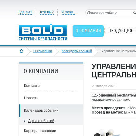
Где вы?
Кто вы?
Я хочу...
О КОМПАНИИ
ПРОДУКЦИЯ
О компании
Календарь событий
УПРАВЛЕНИ
О КОМПАНИИ
ЦЕНТРАЛЬ
Контакты
29 января 2025
Однодневный бесплатный
Новости
квазидиммирование».
Место проведения:
г. Мо
Календарь событий
Проезд на метро:
м. «Ма
Архив событий
Карьера, вакансии