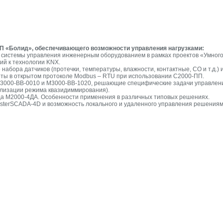
П «Болид», обеспечивающего возможности управления нагрузками:
о системы управления инженерным оборудованием в рамках проектов «Умного
кий к технологии KNX.
 набора датчиков (протечки, температуры, влажности, контактные, СО и т.д.) 
оты в открытом протоколе Modbus – RTU при использовании С2000-ПП.
М3000-ВВ-0010 и М3000-ВВ-1020, решающие специфические задачи управлени
ализации режима квазидиммирования).
да М2000-4ДА. Особенности применения в различных типовых решениях.
sterSCADA-4D и возможность локального и удаленного управления решениям