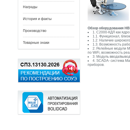
Награды
История и факты
Обзор оборудования НВ
Производство
1. С2000-КДЛ как ядр
1.1. Функционал, близ
1.2. Наличие широкого
Товарные знаки
1.3. Возможность раб
2. Релейные модули 
по WiFi, возможность ре
3. Модуль ввода/выво
4. SCADA- система Ma
приборов.