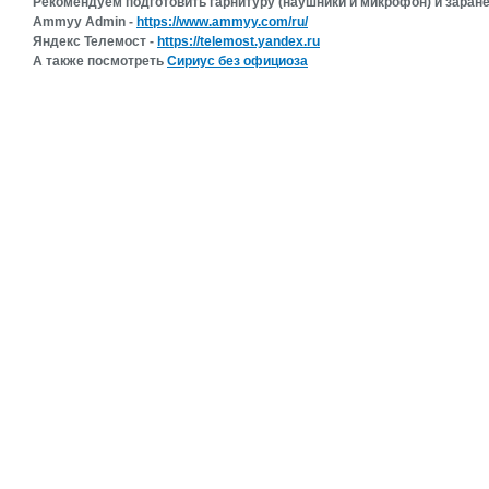
Рекомендуем подготовить гарнитуру (наушники и микрофон) и зара
Ammyy Admin -
https://www.ammyy.com/ru/
Яндекс Телемост -
https://telemost.yandex.ru
А также посмотреть
Сириус без официоза