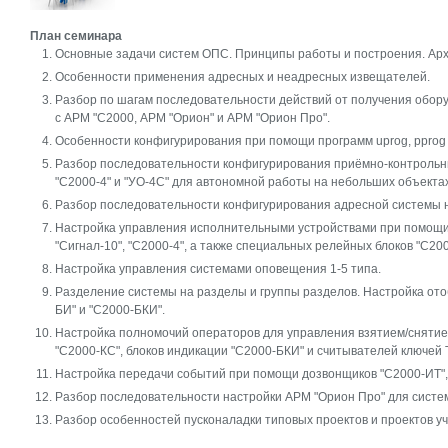
План семинара
Основные задачи систем ОПС. Принципы работы и построения. Арх
Особенности применения адресных и неадресных извещателей.
Разбор по шагам последовательности действий от получения обору
с АРМ "С2000, АРМ "Орион" и АРМ "Орион Про".
Особенности конфигурирования при помощи программ uprog, pprog 
Разбор последовательности конфигурирования приёмно-контрольных
"С2000-4" и "УО-4С" для автономной работы на небольших объектах
Разбор последовательности конфигурирования адресной системы н
Настройка управления исполнительными устройствами при помощи 
"Сигнал-10", "С2000-4", а также специальных релейных блоков "С20
Настройка управления системами оповещения 1-5 типа.
Разделение системы на разделы и группы разделов. Настройка ото
БИ" и "С2000-БКИ".
Настройка полномочий операторов для управления взятием/снятием
"С2000-КС", блоков индикации "С2000-БКИ" и считывателей ключей Т
Настройка передачи событий при помощи дозвонщиков "С2000-ИТ", 
Разбор последовательности настройки АРМ "Орион Про" для систе
Разбор особенностей пусконаладки типовых проектов и проектов у