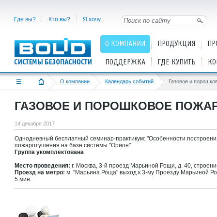
Где вы?
Кто вы?
Я хочу...
О КОМПАНИИ
ПРОДУКЦИЯ
ПР
ПОДДЕРЖКА
ГДЕ КУПИТЬ
КО
О компании
Календарь событий
Газовое и порошко
ГАЗОВОЕ И ПОРОШКОВОЕ ПОЖА
14 декабря 2017
Однодневный бесплатный семинар-практикум: "Особенности построения 
пожаротушения на базе системы "Орион".
Группа укомплектована
Место проведения:
г. Москва, 3-й проезд Марьиной Рощи, д. 40, строени
Проезд на метро:
м. "Марьина Роща" выход к 3-му Проезду Марьиной Р
5 мин.