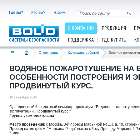
Где вы?
Кто вы?
Я хочу...
О КОМПАНИИ
ПРОДУКЦИЯ
ПР
ПОДДЕРЖКА
ГДЕ КУПИТЬ
КО
О компании
Календарь событий
ВОДЯНОЕ ПОЖАРОТУШЕНИЕ НА Б
ОСОБЕННОСТИ ПОСТРОЕНИЯ И Э
ПРОДВИНУТЫЙ КУРС.
18 сентября 2018
Однодневный бесплатный семинар-практикум: "Водяное пожаротушение 
эксплуатации. Продвинутый курс."
Группа укомплектована
Место проведения:
г. Москва, 3-й проезд Марьиной Рощи, д. 40, строени
Проезд на метро:
м. "Марьина Роща" выход к 3-му Проезду Марьиной Р
5 мин.