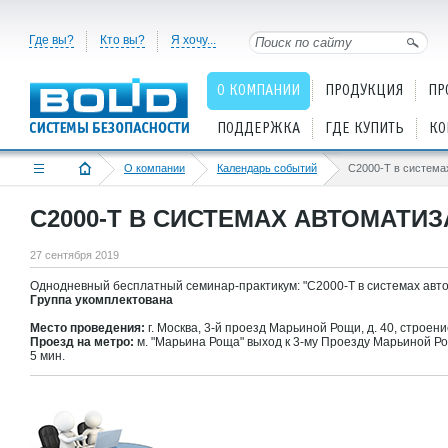
Где вы?
Кто вы?
Я хочу...
О КОМПАНИИ
ПРОДУКЦИЯ
ПР
ПОДДЕРЖКА
ГДЕ КУПИТЬ
КО
О компании
Календарь событий
С2000-Т В СИСТЕМАХ АВТОМАТИ
27 сентября 2019
Однодневный бесплатный семинар-практикум: "С2000-Т в системах авто
Группа укомплектована
Место проведения:
г. Москва, 3-й проезд Марьиной Рощи, д. 40, строени
Проезд на метро:
м. "Марьина Роща" выход к 3-му Проезду Марьиной Р
5 мин.