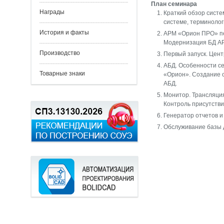
План семинара
Награды
Краткий обзор сист
системе, терминолог
История и факты
АРМ «Орион ПРО» пе
Модернизация БД АР
Производство
Первый запуск. Цент
АБД. Особенности с
Товарные знаки
«Орион». Создание 
АБД.
Монитор. Трансляция
Контроль присутстви
Генератор отчетов и
Обслуживание базы д