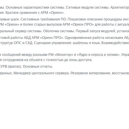
емы. Основные характеристики системы. Сетевые модули системы. Архитекту
ия. Краткое сравнение с АРМ «Орион».
рвые шаги. Системные требования ПО. Пошаговое описание процедуры инс
М «Орион» и более старых выпусков АРМ «Орион ПРО» для работы с актуал
ральный сервер системы. Оболочка системы. Первый запуск модулей, устано
етевой работы АБД АРМ «Орион ПРО». Одновременная работа нескольких АБД
структур ОПС и СКД. Сценарии управления: шаблоны и язык. Взаимодействи
 сообщений между разными РМ «Монитор» и «Ядро и опроса и логики». Упра
я сотрудников на объекте с точностью до зоны доступа.
 УРВ (кратко). Основные отчеты.
анных. Менеджер центрального сервера. Резервное копирование, восстанов