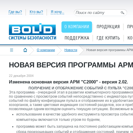
Где вы?
Кто вы?
Я хочу...
О КОМПАНИИ
ПРОДУКЦИЯ
ПР
ПОДДЕРЖКА
ГДЕ КУПИТЬ
КО
О компании
Новости
Новая версия программы АРМ
НОВАЯ ВЕРСИЯ ПРОГРАММЫ АРМ 
22 декабря 2004
Изменена основная версия АРМ "С2000" - версия 2.02.
ПОЛУЧЕНИЕ И ОТОБРАЖЕНИЕ СОБЫТИЙ С ПУЛЬТА "С20
Эта программа - очередной этап в развитии компьютерного программно
по сравнению с просмотром событий непосредственно с индикатора пул
событий по файлу конфигурации пульта и отображение их в удобочитае
хозорганов, а также цветовая индикация состояний разделов, зон и п
позволяющая одним взглядом оценить текущую ситуацию. Возможные в
использование в качестве удобного инструмента просмотра событий
компьютеры включается только утром по будням,
программа может быть запущена на постоянно работающем компьют
сбора произошедших событий и отображения состояний, причем, п