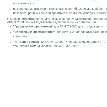
локальной сети,
накопление достаточного количества событий для их дальнейшего 
печати собранных событий практически на любом Windows - совмест
С появлением интерфейса для связи с дополнительными приложениями 
АРМ "С2000" за счет подключения дополнительных приложений.
"Графические приложения"
для АРМ "С2000" для отображения пл
"Идентификация хозорганов"
для АРМ "С2000" для отображения 
событиям.
"Интернет-сервер"
для АРМ "С2000" ? передача информации от АРМ 
трансляция команд управления на АРМ "С2000".