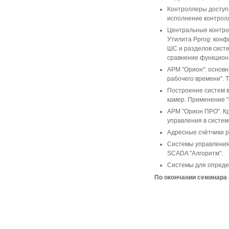
Контроллеры доступа
исполнение контролл
Центральные контрол
Утилита Pprog: конф
ШС и разделов систе
сравнение функциона
АРМ "Орион": основн
рабочего времени". 
Построение систем 
камер. Применение "
АРМ "Орион ПРО". Кр
управления в систем
Адресные счётчики р
Системы управления
SCADA "Алгоритм".
Системы для определ
По окончании семинара