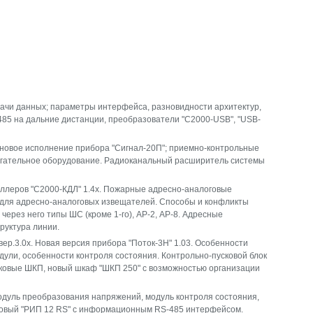
дачи данных; параметры интерфейса, разновидности архитектур,
85 на дальние дистанции, преобразователи "С2000-USB", "USB-
 новое исполнение прибора "Сигнал-20П"; приемно-контрольные
омогательное оборудование. Радиоканальный расширитель системы
ллеров "С2000-КДЛ" 1.4x. Пожарные адресно-аналоговые
 для адресно-аналоговых извещателей. Способы и конфликты
ерез него типы ШС (кроме 1-го), АР-2, АР-8. Адресные
руктура линии.
.3.0х. Новая версия прибора "Поток-3Н" 1.03. Особенности
дули, особенности контроля состояния. Контрольно-пусковой блок
сковые ШКП, новый шкаф "ШКП 250" с возможностью организации
дуль преобразования напряжений, модуль контроля состояния,
 Новый "РИП 12 RS" с информационным RS-485 интерфейсом.