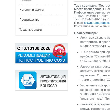
Тема семинара:
"Построе
Место проведения:
г. Са
История и факты
Информацию о регистра
197022, Россия, г. Санкт-
тел. (812) 448-16-16 (доб
Производство
E-mail:
kit@garantgroup.c
Контактное лицо: Устини
Товарные знаки
План семинара:
Архитектура системы
повторители и преоб
RS485", "C2000-Ether
ТТХ и работа прибор
приборы ("Сигнал-20
ОПС "С2000-Adem". 
Адресная двухпрово
автоматические изв
адресации. Охранные
термогигрометры "С2
Управление пожарот
газового, порошково
"С2000-КПБ" и блок
"плавного пуска". Пр
Линейка резервиров
модуль контроля ре