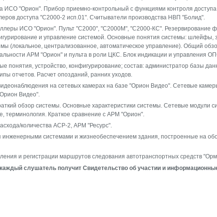
 ИСО "Орион". Прибор приемно-контрольный с функциями контроля доступа "
еров доступа "С2000-2 исп.01". Считыватели производства НВП "Болид".
леры ИСО "Орион". Пульт "С2000", "С2000М", "С2000-КС". Резервирование ф
игурирование и управление системой. Основные понятия системы: шлейфы, з
мы (локальное, централизованное, автоматическое управление). Общий обз
льности АРМ "Орион" и пульта в роли ЦКС. Блок индикации и управления ОП
ые понятия, устройство, конфигурирование; состав: администратор базы дан
Типы отчетов. Расчет опозданий, ранних уходов.
видеонаблюдения на сетевых камерах на базе "Орион Видео". Сетевые каме
Орион Видео".
аткий обзор системы. Основные характеристики системы. Сетевые модули с
е, терминология. Краткое сравнение с АРМ "Орион".
асхода/количества АСР-2, АРМ "Ресурс".
 инженерными системами и жизнеобеспечением здания, построенные на обор
ения и регистрации маршрутов следования автотранспортных средств "Орма 
 каждый слушатель получит Свидетельство об участии и информационны