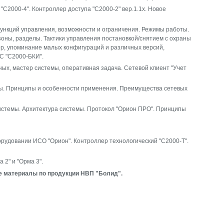
С2000-4". Контроллер доступа "С2000-2" вер.1.1х. Новое
ункций управления, возможности и ограничения. Режимы работы.
оны, разделы. Тактики управления постановкой/снятием с охраны
ор, упоминание малых конфигураций и различных версий,
С "С2000-БКИ".
ных, мастер системы, оперативная задача. Сетевой клиент "Учет
ры. Принципы и особенности применения. Преимущества сетевых
истемы. Архитектура системы. Протокол "Орион ПРО". Принципы
удовании ИСО "Орион". Контроллер технологический "С2000-Т".
2" и "Орма 3".
е материалы по продукции НВП "Болид".