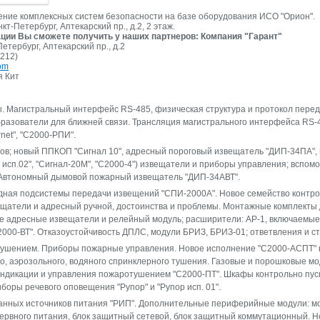
ние комплексных систем безопасности на базе оборудования ИСО "Орион".
нкт-Петербург, Аптекарский пр., д.2, 2 этаж.
ции Вы сможете получить у наших партнеров: Компания "Гарант"
Петербург, Аптекарский пр., д.2
.212)
om
я Кит
. Магистральный интерфейс RS-485, физическая структура и протокол пере
разователи для ближней связи. Трансляция магистрального интерфейса RS-4
net", "С2000-РПИ".
ов; новый ППКОП "Сигнал 10", адресный пороговый извещатель "ДИП-34ПА",
 исп.02", "Сигнал-20М", "С2000-4") извещатели и приборы управления; всп
Автономный дымовой пожарный извещатель "ДИП-34АВТ".
дная подсистемы передачи извещений "СПИ-2000А". Новое семейство контро
ещатели и адресный ручной, достоинства и проблемы. Монтажные комплекты
 адресные извещатели и релейный модуль; расширители: АР-1, включаемые ч
000-ВТ". Отказоустойчивость ДПЛС, модули БРИЗ, БРИЗ-01; ответвления и ст
ушением. Приборы пожарные управления. Новое исполнение "С2000-АСПТ" вер
го, аэрозольного, водяного спринклерного тушения. Газовые и порошковые мо
 индикации и управления пожаротушением "С2000-ПТ". Шкафы контрольно пу
иборы речевого оповещения "Рупор" и "Рупор исп. 01".
анных источников питания "РИП". Дополнительные периферийные модули: мо
зервного питания, блок защитный сетевой, блок защитный коммутационный.