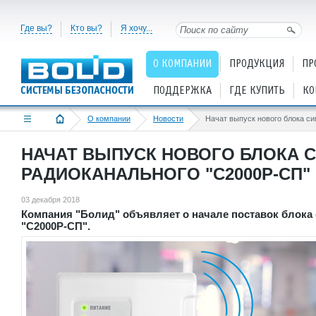
Где вы?
Кто вы?
Я хочу...
О КОМПАНИИ
ПРОДУКЦИЯ
ПР
ПОДДЕРЖКА
ГДЕ КУПИТЬ
КО
О компании
Новости
НАЧАТ ВЫПУСК НОВОГО БЛОКА 
РАДИОКАНАЛЬНОГО "С2000Р-СП"
03 декабря 2018
Компания "Болид" объявляет о начале поставок блока
"С2000Р-СП".