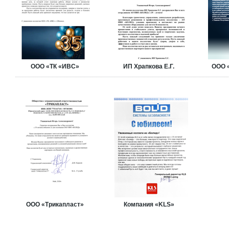
ООО «ТК «ИВС»
ИП Храпкова Е.Г.
ООО 
ООО «Трикапласт»
Компания «KLS»