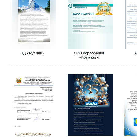
ТД «Русичи»
ООО Корпорация
А
«Грумант»