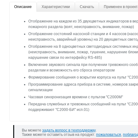
Описание
Характеристики
Скачать
Применен в проект
Отображение на каждом из 35 двухцветных индикаторов в ве
пожарного раздела (взят, неисправность, внимание, пожар)
Отображение состояний насосной станции и 4 насосов (насо
неисправность, аварийный уровень) на 20 двухцветных свето
Отображение на 8 одноцветных светодиодных системных ин
(неисправность, внимание, пожар, тушение, нарушение блоки
нарушение связи по интерфейсу RS-485)
Включение звукового сигнала при получении тревожного соо
разделам и возможность его сброса оператором
Формирование сообщения о вскрытии корпуса на пульт "С20
Программирование адреса прибора в системе, номеров закре
сигнализации
Часовая синхронизация времени с пультом "С2000M"
Передача служебных и тревожных сообщений на пульт "С2000
поддерживают "С2000-БИ" исп.01)
Вы можете
задать вопрос в техподдержку
.
Также можете оставить отзыв на продукт:
пожаловаться
,
поблаго