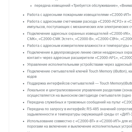
передача извещений «Требуется обслуживание», «Вним
Работа с адресными пожарными извещателями «С2000-ИП» 
Работа с адресными счетчиками расхода «С2000-АСР2» и «
импульсов, поступающих с механических или электрических счет
Подключение адресных охранных извещателей «С2000-ИК»,
СМК», «С2000-СМК Эстет», «С2000-В», «С2000-СВЧ», «С200
Работа с адресным измерителем влажности и температуры 
Подключение в двухпроводную линию связи неадресных охра
контакт» через адресные расширители «С2000-АР1», «С200
Управление исполнительными устройствами через адресный
Подключение считывателей ключей Touch Memory (iButton), кар
кодов
Поддержка интерфейсов считывателей — Touch Memory(iButton
Локальное и централизованное управления разделами (зонам
осуществляется на выносном светодиоде считывателя (одно 
Передача служебных и тревожных сообщений на пульт «С20
Передача по запросу в интерфейс RS-485 значений сопрот
задымленности и температуры окружающей среды от «ДИП-
Использование совместно с «С2000-ВТ» и «С2000-ИП» для 
порогами на включение и выключение исполнительных устро