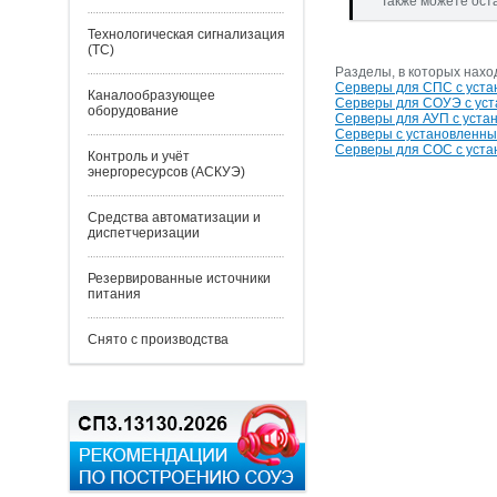
Также можете ост
Технологическая сигнализация
(ТС)
Разделы, в которых нахо
Серверы для СПС с уст
Каналообразующее
Серверы для СОУЭ с ус
оборудование
Серверы для АУП с уста
Серверы с установленн
Серверы для СОС с уст
Контроль и учёт
энергоресурсов (АСКУЭ)
Средства автоматизации и
диспетчеризации
Резервированные источники
питания
Снято с производства