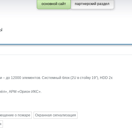
основной сайт
партнерский раздел
Ы
– до 12000 элементов. Системный блок (2U в стойку 19”), HDD 2x
Орёл», АРМ «Орион ИКС».
вещение о пожаре
Охранная сигнализация
я