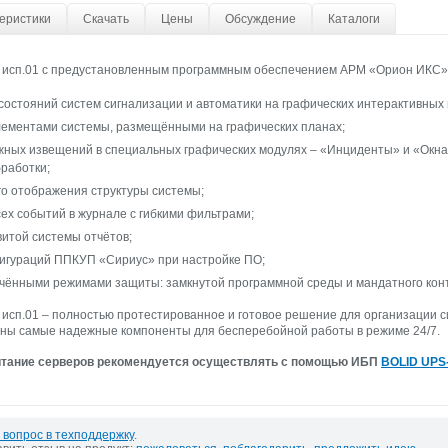
еристики
Скачать
Цены
Обсуждение
Каталоги
исп.01 с предустановленным программным обеспечением АРМ «Орион ИКС» 
остояний систем сигнализации и автоматики на графических интерактивных
лементами системы, размещёнными на графических планах;
жных извещений в специальных графических модулях – «Инциденты» и «Окна
работки;
о отображения структуры системы;
ех событий в журнале с гибкими фильтрами;
итой системы отчётов;
игураций ППКУП «Сириус» при настройке ПО;
чёнными режимами защиты: замкнутой программной среды и мандатного кон
сп.01 – полностью протестированное и готовое решение для организации с
ены самые надежные компоненты для бесперебойной работы в режиме 24/7.
итание серверов рекомендуется осуществлять с помощью ИБП
BOLID UPS
 вопрос в техподдержку
.