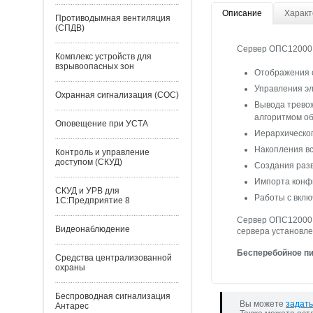
Описание
Характ
Противодымная вентиляция
(СПДВ)
Сервер ОПС12000 
Комплекс устройств для
взрывоопасных зон
Отображения с
Управления э
Охранная сигнализация (СОС)
Вывода трево
алгоритмом об
Оповещение при УСТА
Иерархическог
Накопления вс
Контроль и управление
доступом (СКУД)
Создания разв
Импорта конф
СКУД и УРВ для
Работы с вклю
1С:Предприятие 8
Сервер ОПС12000 и
Видеонаблюдение
сервера установл
Бесперебойное п
Средства централизованной
охраны
Беспроводная сигнализация
Вы можете
задать
Антарес