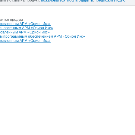
авить отзыв на продукт:
пожаловаться
,
поблагодарить
,
предложить идею
.
дится продукт:
ановленным АРМ «Орион Икс»
тановленным АРМ «Орион Икс»
новленным АРМ «Орион Икс»
ым программным обеспечением АРМ «Орион Икс»
ановленным АРМ «Орион Икс»