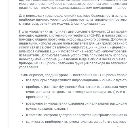
месте установки приборов с помощью встроенных или подключаемы
правило, монтируются в одном защищаемом помещении – на пост
Для перехода к «распределенной» системе безопасности использ
приборам нижнего уровня добавляются пульт управления (сетево
клавиатуры, релейные модули, блоки индикации и др.
Пульт управления выполняет две основные функции: 1) аппаратн
помощью единого системного интерфейса RS-485 и линий связи;
помощью общего протокола информационного обмена. Дополните
индикацию, используемые пользователем для централизованного
Линии связи за счет различной конфигурации («шина», «дерево»
шлейфов сигнализации и позволяют на несколько километров уве
извещателя. Вспомогательные устройства пользователь использу
необходимой информации в нужном виде в любом месте объекта.
приборы ИСО «Орион» заложена функция перехода на автономную
управления.
Таким образом, средний уровень построения ИСО «Орион» харак
все приборы осуществляют информационный обмен с пульто
приборы с разными функциями без потери взаимосвязи могут
смонтированы в отдельных помещениях (аппаратных) или в 
пространстве)
возможности управления охранной сигнализацией расширяю
группы (разделы охраны)
в системе контроля доступа появляется централизованная б
количество приборов и вспомогательных устройств в систем