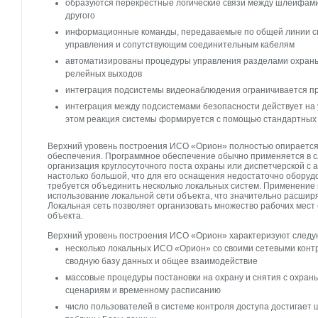
образуются перекрестные логические связи между шлейфам
другого
информационные команды, передаваемые по общей линии св
управления и сопутствующим соединительным кабелям
автоматизированы процедуры управления разделами охраны
релейных выходов
интеграция подсистемы видеонаблюдения ограничивается п
интеграция между подсистемами безопасности действует на 
этом реакция системы формируется с помощью стандартных 
Верхний уровень построения ИСО «Орион» полностью опирается
обеспечения. Программное обеспечение обычно применяется в сл
организация круглосуточного поста охраны или диспетчерской с
настолько большой, что для его оснащения недостаточно оборуд
требуется объединить несколько локальных систем. Применение 
использование локальной сети объекта, что значительно расши
Локальная сеть позволяет организовать множество рабочих мест
объекта.
Верхний уровень построения ИСО «Орион» характеризуют следу
несколько локальных ИСО «Орион» со своими сетевыми кон
сводную базу данных и общее взаимодействие
массовые процедуры постановки на охрану и снятия с охран
сценариям и временному расписанию
число пользователей в системе контроля доступа достигает