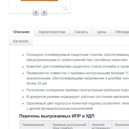
Описание
Характеристики
Скачать
Цены
Обсужд
Каталоги
Оснащено пломбируемым защитным стеклом, обеспечивающим
предохраняющим от срабатываний при случайных нажатиях
Комплект для пломбировки защитного стекла (пломбы и прово
Применяется совместно с приёмно-контрольными блоками "С20
аналогичными, обеспечивающими напряжение в шлейфе сигна
более 25 мА
Получение сообщения приёмно-контрольным прибором подт
В дежурном режиме индицирует рабочее состояние миганием
Оранжевый цвет корпуса и понятная надпись позволяют легк
с другим функциональным назначением
Перечень выпускаемых ИПР и УДП
Наименование
Приёмно-контрольный
Наличие
Назначен
блок (прибор)
встроенного