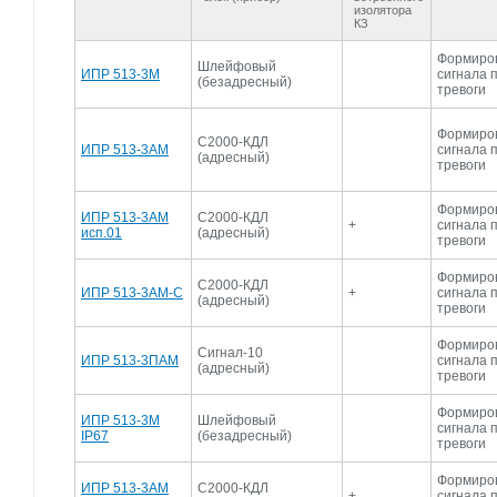
изолятора
КЗ
Формиро
Шлейфовый
ИПР 513-3М
сигнала 
(безадресный)
тревоги
Формиро
С2000-КДЛ
ИПР 513-3АМ
сигнала 
(адресный)
тревоги
Формиро
ИПР 513-3АМ
С2000-КДЛ
+
сигнала 
исп.01
(адресный)
тревоги
Формиро
С2000-КДЛ
ИПР 513-3АМ-С
+
сигнала 
(адресный)
тревоги
Формиро
Сигнал-10
ИПР 513-3ПАМ
сигнала 
(адресный)
тревоги
Формиро
ИПР 513-3М
Шлейфовый
сигнала 
IP67
(безадресный)
тревоги
Формиро
ИПР 513-3АМ
С2000-КДЛ
+
сигнала 