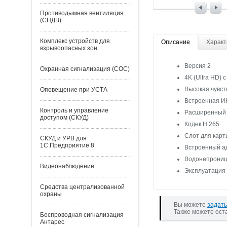
Противодымная вентиляция
(СПДВ)
Комплекс устройств для
Описание
Характ
взрывоопасных зон
Версия 2
Охранная сигнализация (СОС)
4K (Ultra HD)
Высокая чувст
Оповещение при УСТА
Встроенная ИК
Контроль и управление
Расширенный д
доступом (СКУД)
Кодек Н.265
Слот для карт
СКУД и УРВ для
1С:Предприятие 8
Встроенный ад
Водонепрониц
Видеонаблюдение
Эксплуатация 
Средства централизованной
охраны
Вы можете
задать
Также можете ост
Беспроводная сигнализация
Антарес