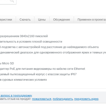
еристики
Скачать
Цены
Обсуждение
Применен в проекта
 с разрешением 3840x2160 пикселей
вительность в условиях плохой освещенности
-подсветка с автонастройкой под расстояние до наблюдаемого объекта
инамический диапазон для одновременного отображения ярких и темных уча
ы Micro SD
аптер PoE для питания видеокамеры по кабелю сети Ethernet
аемый пылезащищенный корпус с классом защиты IP67
в суровых климатических условиях
 вопрос в техподдержку
.
авить отзыв на продукт:
пожаловаться
,
поблагодарить
,
предложить идею
.