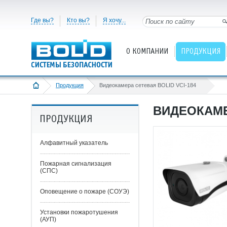
Где вы?
Кто вы?
Я хочу...
О КОМПАНИИ
ПРОДУКЦИЯ
Продукция
Видеокамера сетевая BOLID VCI-184
ВИДЕОКАМЕ
ПРОДУКЦИЯ
Алфавитный указатель
Пожарная сигнализация
(СПС)
Оповещение о пожаре (СОУЭ)
Установки пожаротушения
(АУП)