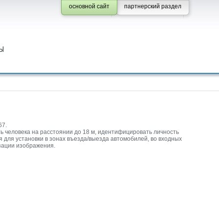
основной сайт
партнерский раздел
Ы
67.
 человека на расстоянии до 18 м, идентифицировать личность
я для установки в зонах въезда/выезда автомобилей, во входных
зации изображения.