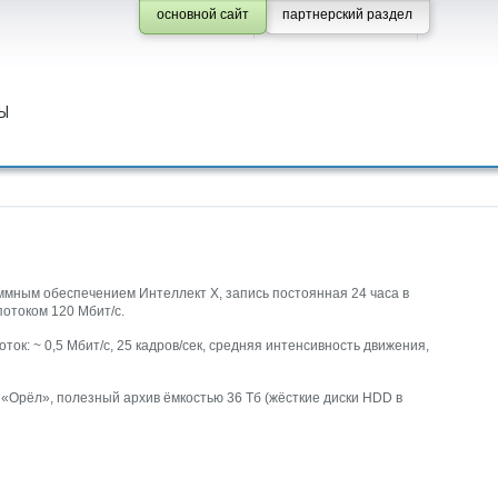
основной сайт
партнерский раздел
Ы
ммным обеспечением Интеллект Х, запись постоянная 24 часа в
потоком 120 Мбит/с.
оток: ~ 0,5 Мбит/с, 25 кадров/сек, средняя интенсивность движения,
E «Орёл», полезный архив ёмкостью 36 Тб (жёсткие диски HDD в