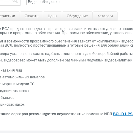
Видеонаблюдение
еристики
Скачать
Цены
Обсуждение
Каталоги
 ВСЛ предназначен для воспроизведения, записи, интеллектуального анализа
рмы и программного обеспечения. Программное обеспечение, установленное
 и возможности программного обеспечения зависят от комплектации видеосе
ии ВСЛ, полностью протестированные и готовые решения для организации с
ервера установлены самые надёжные компоненты для бесперебойной работы 
и, видеосервер может быть дополнен различными модулями видеоаналитики
знавания лиц
е автомобильных номеров
е марки и модели ТС
ведения человека
объектов
цинских масок
итание серверов рекомендуется осуществлять с помощью ИБП
BOLID UPS