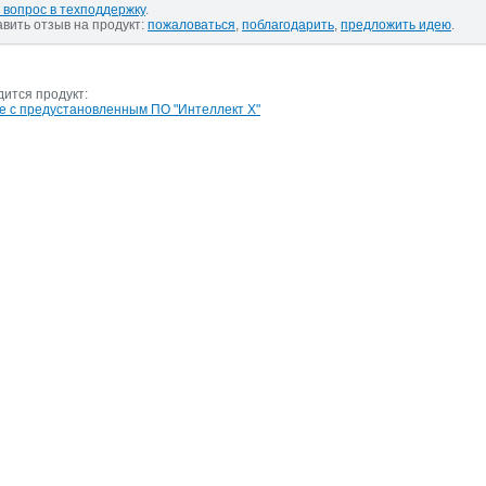
 вопрос в техподдержку
.
авить отзыв на продукт:
пожаловаться
,
поблагодарить
,
предложить идею
.
дится продукт:
 с предустановленным ПО "Интеллект Х"