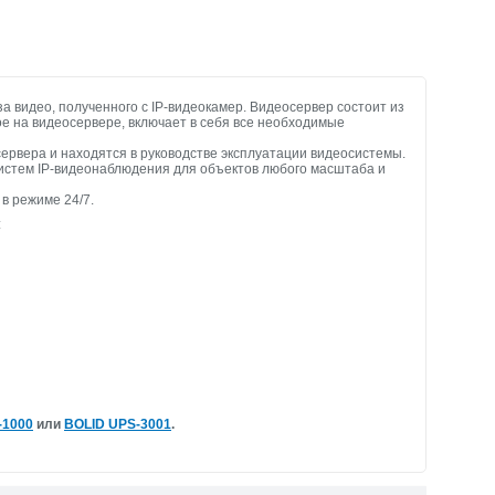
 видео, полученного с IP-видеокамер. Видеосервер состоит из
 на видеосервере, включает в себя все необходимые
рвера и находятся в руководстве эксплуатации видеосистемы.
истем IP-видеонаблюдения для объектов любого масштаба и
в режиме 24/7.
:
-1000
или
BOLID UPS-3001
.