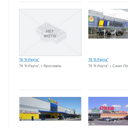
ТК "К-Раута"
ТК "К-Раута"
ТК "К-Раута", г. Ярославль
ТК "К-Раута", г. Санкт-П