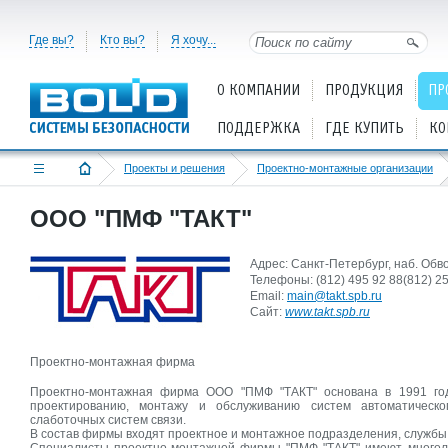
Где вы?
Кто вы?
Я хочу...
О КОМПАНИИ
ПРОДУКЦИЯ
ПР
ПОДДЕРЖКА
ГДЕ КУПИТЬ
КО
Проекты и решения
Проектно-монтажные организации
ООО "ПМФ "ТАКТ"
Адрес: Санкт-Петербург, наб. Обво
Телефоны: (812) 495 92 88(812) 25
Email:
main@takt.spb.ru
Cайт:
www.takt.spb.ru
Проектно-монтажная фирма
Проектно-монтажная фирма ООО "ПМФ "ТАКТ" основана в 1991 го
проектированию, монтажу и обслуживанию систем автоматическо
слаботочных систем связи.
В состав фирмы входят проектное и монтажное подразделения, службы