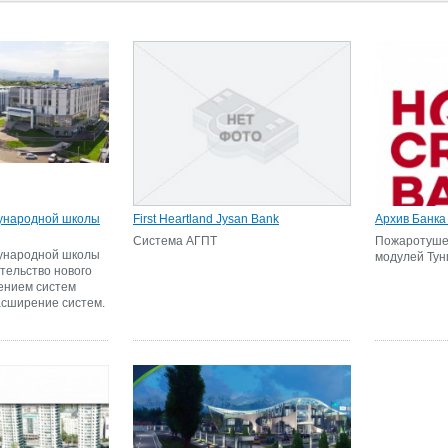
ународной школы
First Heartland Jysan Bank
Архив Банка
Система АГПТ
Пожаротушен
ународной школы
модулей Тунг
ительство нового
ением систем
асширение систем.