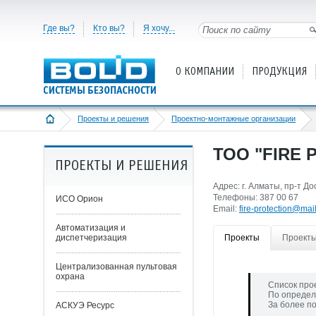
Где вы?
Кто вы?
Я хочу...
О КОМПАНИИ
ПРОДУКЦИЯ
Проекты и решения
Проектно-монтажные организации
ТОО "FIRE 
ПРОЕКТЫ И РЕШЕНИЯ
Адрес: г. Алматы, пр-т Д
Телефоны: 387 00 67
ИСО Орион
Email:
fire-protection@mail
Автоматизация и
диспетчеризация
Проекты
Проекты
Централизованная пультовая
охрана
Список про
По определ
За более п
АСКУЭ Ресурс