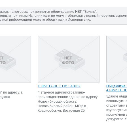
ектов, на которых применяется оборудование НВП "Болид".
енным причинам Исполнители не могут публиковать полный перечень выпол
олной информацией можете обратиться к Исполнителю.
130/2017-ПС.СОУЭ.АВПВ.
Общежитие
41-М/21 СП
 по адресу: г.
4 этажное административно-
Здание общ
огдана-
производственное здание по адресу
используетс
Новосибирская область,
студентами 
Новосибирский район, МО р.п.
круглосуточ
Краснообск ул. Восточная 25
пропускной 
дежурство. S