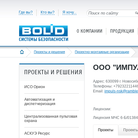
Где вы?
Кто вы?
Я хочу...
О КОМПАНИИ
ПРОДУКЦИЯ
Проекты и решения
Проектно-монтажные организации
ООО "ИМПУ
ПРОЕКТЫ И РЕШЕНИЯ
Адрес: 630099 г. Новосиб
Телефоны: +7923221144
ИСО Орион
Email:
impuls-nsk@rambler
Автоматизация и
диспетчеризация
Лицензии:
Централизованная пультовая
Лицензия МЧС 6-Б/01384 
охрана
Проекты
Проекты
АСКУЭ Ресурс