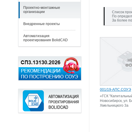
Проектно-монтажные
организации
Список про
По определ
За более п
Внедренные проекты
Автоматизация
проектирования BolidCAD
001/19-АПС.СОУЭ
«ГСК "Капитальный"
Новосибирск, ул. Б
Хмельницкого 3а