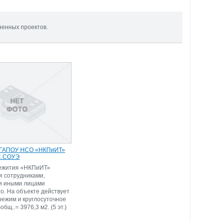
ненных проектов.
 ГАПОУ НСО «НКПиИТ»
С.СОУЭ
ежития «НКПиИТ»
я сотрудниками,
и иными лицами
но. На объекте действует
режим и круглосуточное
общ..= 3976,3 м2. (5 эт.)