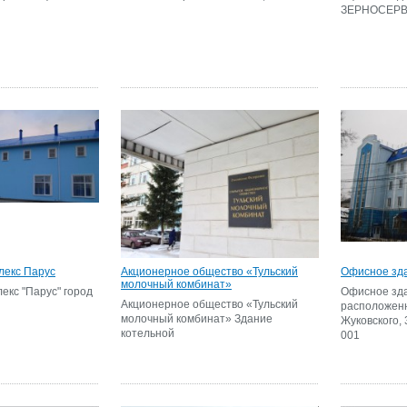
ЗЕРНОСЕР
лекс Парус
Акционерное общество «Тульский
Офисное зд
молочный комбинат»
екс "Парус" город
Офисное зд
Акционерное общество «Тульский
расположенн
молочный комбинат» Здание
Жуковского, 
котельной
001