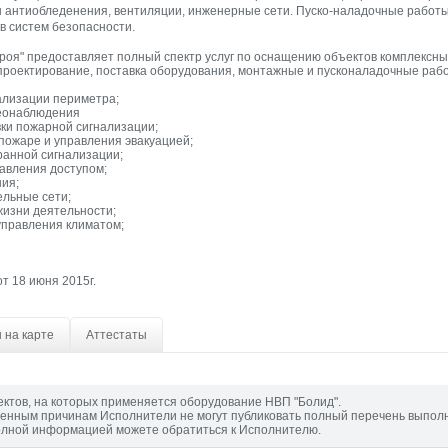
 антиобледенения, вентиляции, инженерные сети. Пуско-наладочные работы
в систем безопасности.
роя" предоставляет полный спектр услуг по оснащению объектов комплексн
 проектирование, поставка оборудования, монтажные и пусконаладочные раб
ализации периметра;
деонаблюдения
вки пожарной сигнализации;
пожаре и управления эвакуацией;
ранной сигнализации;
равления доступом;
ия;
ельные сети;
жизни деятельности;
управления климатом;
т 18 июня 2015г.
 на карте
Аттестаты
ектов, на которых применяется оборудование НВП "Болид".
енным причинам Исполнители не могут публиковать полный перечень выпол
олной информацией можете обратиться к Исполнителю.