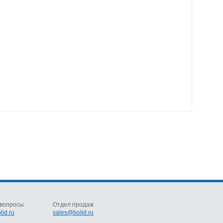
вопросы
Отдел продаж
lid.ru
sales@bolid.ru