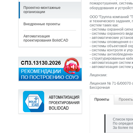
пожаротушения, системы
Проектно-монтажные
оборудования и устройст
организации
ООО "Группа компаний "Т
и технического задания,
Внедренные проекты
систем таких как:
- системы охранной сигн
- системы охранного ви
Автоматизация
- автоматические устано
проектирования BolidCAD
- системы оповещения о 
- системы объектовой ох
- системы контроля и уп
- системы антиобледенен
- структурированные каб
- автоматизация систем 
- автоматизация систем 
Лицензии:
Лицензия № 71-Б/00070 о
Бессрочная
Проекты
Проекты
Список про
По определ
За более п