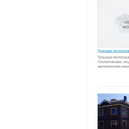
Тульская геологор
Тульская геологор
Геологические, ге
экологические изы