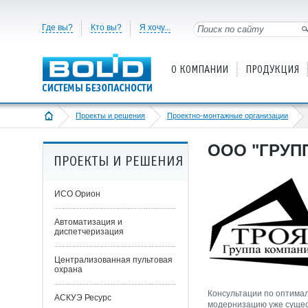
Где вы?
Кто вы?
Я хочу...
О КОМПАНИИ
ПРОДУКЦИЯ
Проекты и решения
Проектно-монтажные организации
ООО "ГРУП
ПРОЕКТЫ И РЕШЕНИЯ
ИСО Орион
Автоматизация и
диспетчеризация
Централизованная пультовая
охрана
Консультации по оптимал
АСКУЭ Ресурс
модернизацию уже сущес