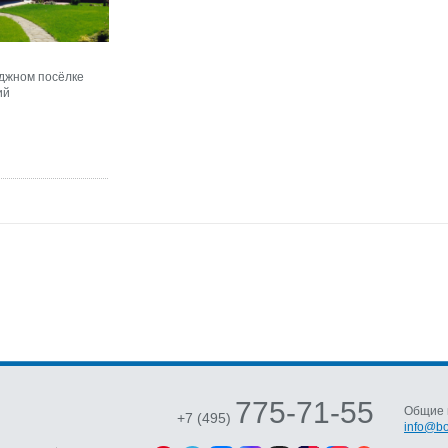
еджном посёлке
ий
775-71-55
Общие 
+7 (495)
info@bo