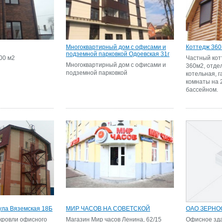
Многоквартирный дом с офисами и
Коттедж 360
подземной парковкой Одоевская 31г
00 м2
Частный ко
Многоквартирный дом с офисами и
360м2, отде
подземной парковкой
котельная, 
комнаты на 2
бассейном.
ула Вяземская 18Б
МИР ЧАСОВ НА СОВЕТСКОЙ
ОАО ЗЕРНО
кровли офисного
Магазин Мир часов Ленина, 62/15
Офисное зд