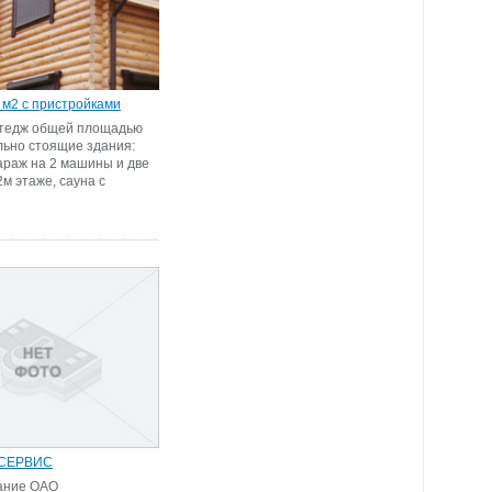
 м2 с пристройками
ттедж общей площадью
льно стоящие здания:
гараж на 2 машины и две
м этаже, сауна с
СЕРВИС
ание ОАО