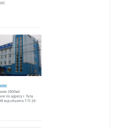
ВИС
ание
ание 2800м2
ое по адресу г. Тула
38 код объекта Т-П-18-