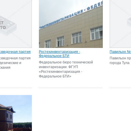
азведочная партия
Ростехинвентаризация -
Павильон №
Федеральное БТИ
азведочная партия
Павильон пр
Федеральное бюро технической
одезические и
города Тула
инвентаризации. ФГУП
скания
«Ростехинвентаризация -
Федеральное БТИ»