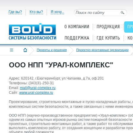
Где вы?
Кто вы?
Я хочу...
О КОМПАНИИ
ПРОДУКЦИЯ
ПР
ПОДДЕРЖКА
ГДЕ КУПИТЬ
КО
Проекты и решения
Проектно-монтажные организации
ООО НПП "УРАЛ-КОМПЛЕКС"
Адрес: 620142, г.Екатеринбург, ул.Чапаева, д.7а, оф.201
Телефоны: (343)31-250-31
Email:
mail@ural-complex.ru
Cайт:
www.ural-complex.ru
Проектирование, строительно-монтажные и пуско-наладочные работы,
комплексных систем безопасности, а также связанных с ними инженерн
ООО НПП (научно-производственное предприятие) «Урал-комплекс» (обр
одним из самых опытных игроков рынка систем пожарной безопасности
проектных, строительно-монтажных работ, а также работ по обслужива
выполнять комплексно работу, от создания концепции и разработки пр
объекте любой сложности.