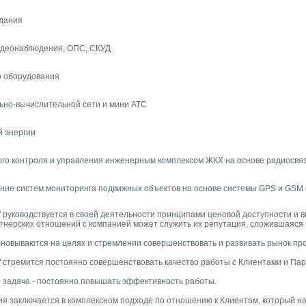
дания
идеонаблюдения, ОПС, СКУД
 оборудования
ьно-вычислительной сети и мини АТС
й энергии
ого контроля и управления инженерным комплексом ЖКХ на основе радиосвя
ение систем мониторинга подвижных объектов на основе системы GPS и GSM 
руководствуется в своей деятельности принципами ценовой доступности и в
нерских отношений с компанией может служить их репутация, сложившаяся н
сновываются на целях и стремлении совершенствовать и развивать рынок п
 стремится постоянно совершенствовать качество работы с Клиентами и Па
 задача - постоянно повышать эффективность работы.
я заключается в комплексном подходе по отношению к Клиентам, который н