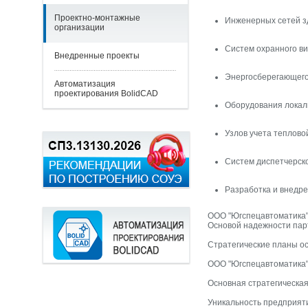
Проектно-монтажные
Инженерных сетей з
организации
Систем охранного в
Внедренные проекты
Энергосберегающего
Автоматизация
проектирования BolidCAD
Оборудования локал
Узлов учета теплово
Систем диспетчерск
Разработка и внедр
ООО "Югспецавтоматика" 
Основой надежности парт
Стратегические планы о
ООО "Югспецавтоматика"
Основная стратегическая
Уникальность предприяти