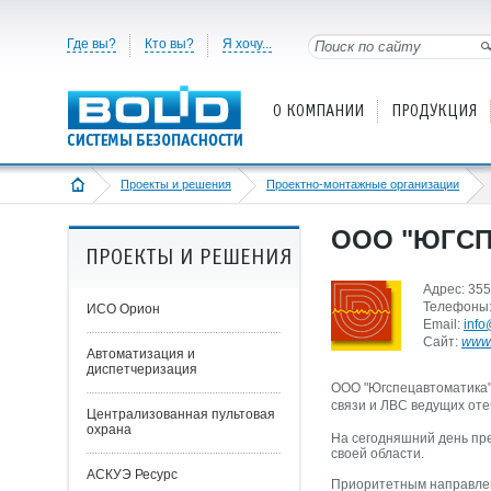
Где вы?
Кто вы?
Я хочу...
О КОМПАНИИ
ПРОДУКЦИЯ
Проекты и решения
Проектно-монтажные организации
ООО "ЮГС
ПРОЕКТЫ И РЕШЕНИЯ
Адрес: 355
Телефоны: 
ИСО Орион
Email:
info
Cайт:
www.
Автоматизация и
диспетчеризация
ООО "Югспецавтоматика" 
связи и ЛВС ведущих от
Централизованная пультовая
охрана
На сегодняшний день пр
своей области.
АСКУЭ Ресурс
Приоритетным направлен