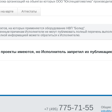
ока организаций на обьектах которых ООО "Югспецавтоматика" производила
 на карте
Аттестаты
ектов, на которых применяется оборудование НВП "Болид".
енным причинам Исполнители не могут публиковать полный перечень выпол
олной информацией можете обратиться к Исполнителю.
роекты имеются, но Исполнитель запретил их публикацию 
775-71-55
Общие 
+7 (495)
info@bo