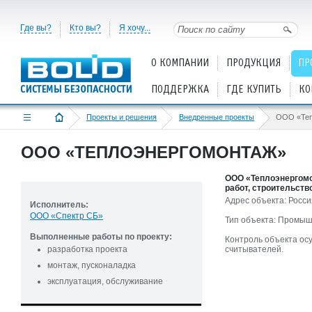
Где вы?
Кто вы?
Я хочу...
О КОМПАНИИ
ПРОДУКЦИЯ
ПР
ПОДДЕРЖКА
ГДЕ КУПИТЬ
КО
Проекты и решения
Внедренные проекты
ООО «Теп
ООО «ТЕПЛОЭНЕРГОМОНТАЖ»
ООО «Теплоэнергомо
работ, строительств
Адрес объекта: Россия
Исполнитель:
ООО «Спектр СБ»
Тип объекта: Промыш
Выполненные работы по проекту:
Контроль объекта ос
разработка проекта
считывателей.
монтаж, пусконаладка
эксплуатация, обслуживание