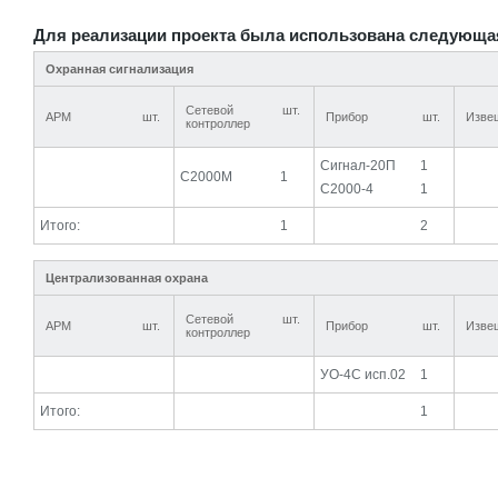
Для реализации проекта была использована следующа
Охранная сигнализация
Сетевой
шт.
АРМ
шт.
Прибор
шт.
Изве
контроллер
Сигнал-20П
1
С2000М
1
С2000-4
1
Итого:
1
2
Централизованная охрана
Сетевой
шт.
АРМ
шт.
Прибор
шт.
Изве
контроллер
УО-4С исп.02
1
Итого:
1