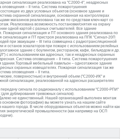
жарная сигнализация реализована на "С2000-4", неадресных
 оповещения – II типа. Система пожаротушения
 состоящее из двух условных объектов (основное здание и
система охранной сигнализации, основанная на контроллерах
ьцами магазинов реализована так же по средствам ключ-карт со
этаж. Реализована возможность постановки/снятия на охрану
ании одной картой с разных считывателей. Все здание
. Пожарная сигнализация и ПТ основного здания реализована по
я сигнализация и ПТ пристроя реализована на ППК "Сигнал-20П
дей при эвакуации – III типа совмещена с радиотрансляционной
и и останов эскалаторов при пожаре с использованием релейных
ухэтажное здание с боулингом, рестораном, кафе, бильярдом и др.
Л") с использованием как адресных, так и неадресных охранных
дресная. Система оповещения – II типа. Система пожаротушения
ом здании.Торговый мебельный павильон – одноэтажное здание
дресных охранных извещателях. Пожарная сигнализация так же
тема оповещения – II типа.
ческие, поверхностные) и внутренний объем ("С2000-ИК" и
жной сигнализации, реализованной на адресных расширителях
ь передачу сигнала по радиоканалу с использованием "С2000-РПИ"
 (для дублирования тревожных сигналов).
 Далеко не единственный. Нашей организацией выполнен монтаж
(в основном фотографии) вы можете узнать на нашем сайте
 нашего города. В числе оборудованных объектов можно найти как
ятия энергетической промышленности (как например на ОСП
одачи).