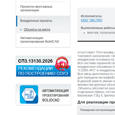
Проектно-монтажные
организации
Исполнитель:
ООО "ЭКСТРА"
Внедренные проекты
Выполненные работы 
Объекты на карте
монтаж, пусконала
Автоматизация
проектирования BolidCAD
отсутствует. Постановка
торгового назначения. 
неадресная основана на 
Вся система охранной си
неадресные объемные из
"С2000-АР1" и неадресн
Вся связь выполнена по 
для передачи интерфейса
В данной анкете указан
множества крупных объек
.Объекты абсолютно разл
отдельные офисы, гости
Кировская ТЭЦ-5, филиа
Для реализации пр
Пожарная сигнализация