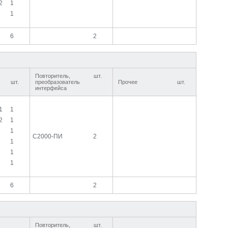
2
1
1
6
2
Повторитель,
шт.
шт.
преобразователь
Прочее
шт.
интерфейса
1
1
2
1
1
С2000-ПИ
2
1
1
1
6
2
Повторитель,
шт.