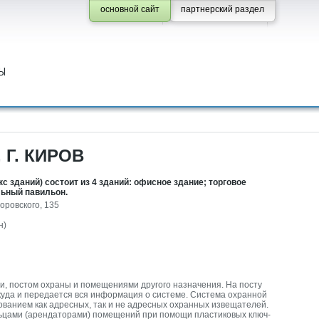
основной сайт
партнерский раздел
Ы
Г. КИРОВ
с зданий) состоит из 4 зданий: офисное здание; торговое
льный павильон.
Воровского, 135
н)
и, постом охраны и помещениями другого назначения. На посту
куда и передается вся информация о системе. Система охранной
зованием как адресных, так и не адресных охранных извещателей.
льцами (арендаторами) помещений при помощи пластиковых ключ-