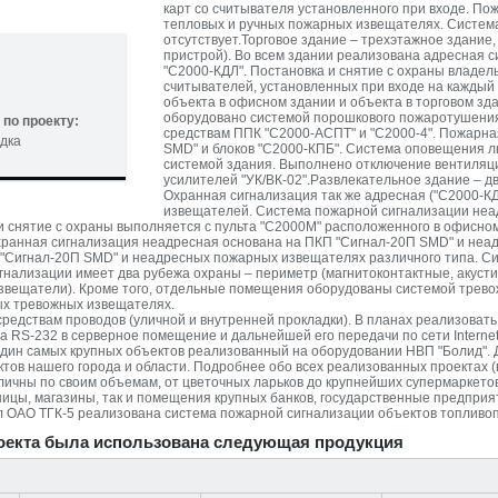
карт со считывателя установленного при входе. По
тепловых и ручных пожарных извещателях. Система
отсутствует.Торговое здание – трехэтажное здание,
пристрой). Во всем здании реализована адресная 
"С2000-КДЛ". Постановка и снятие с охраны владел
считывателей, установленных при входе на каждый 
объекта в офисном здании и объекта в торговом зд
оборудовано системой порошкового пожаротушения
по проекту:
средствам ППК "С2000-АСПТ" и "С2000-4". Пожарна
дка
SMD" и блоков "С2000-КПБ". Система оповещения лю
системой здания. Выполнено отключение вентиляци
усилителей "УК/ВК-02".Развлекательное здание – дв
Охранная сигнализация так же адресная ("С2000-КД
извещателей. Система пожарной сигнализации неа
 и снятие с охраны выполняется с пульта "С2000М" расположенного в офисн
Охранная сигнализация неадресная основана на ПКП "Сигнал-20П SMD" и неа
"Сигнал-20П SMD" и неадресных пожарных извещателях различного типа. Сис
гнализации имеет два рубежа охраны – периметр (магнитоконтактные, акусти
вещатели). Кроме того, отдельные помещения оборудованы системой трево
ых тревожных извещателях.
средствам проводов (уличной и внутренней прокладки). В планах реализоват
 RS-232 в серверное помещение и дальнейшей его передачи по сети Internet
 один самых крупных объектов реализованный на оборудовании НВП "Болид".
тов нашего города и области. Подробнее обо всех реализованных проектах 
ичны по своим объемам, от цветочных ларьков до крупнейших супермаркетов
ницы, магазины, так и помещения крупных банков, государственные предпри
л ОАО ТГК-5 реализована система пожарной сигнализации объектов топливоп
оекта была использована следующая продукция