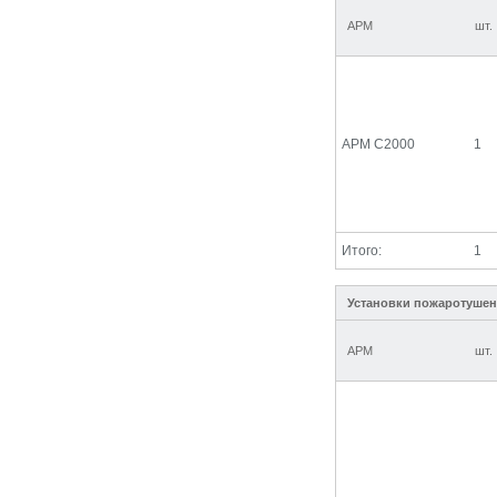
АРМ
шт.
АРМ С2000
1
Итого:
1
Установки пожаротуше
АРМ
шт.