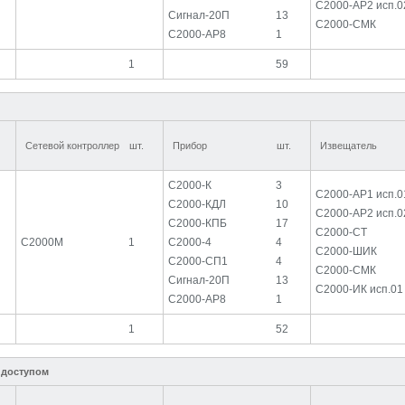
С2000-АР2 исп.0
Сигнал-20П
13
С2000-СМК
С2000-АР8
1
1
59
Сетевой контроллер
шт.
Прибор
шт.
Извещатель
С2000-К
3
С2000-АР1 исп.0
С2000-КДЛ
10
С2000-АР2 исп.0
С2000-КПБ
17
С2000-СТ
С2000М
1
С2000-4
4
С2000-ШИК
С2000-СП1
4
С2000-СМК
Сигнал-20П
13
С2000-ИК исп.01
С2000-АР8
1
1
52
 доступом