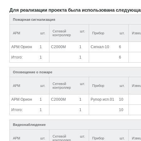
Для реализации проекта была использована следующа
Пожарная сигнализация
Сетевой
шт.
АРМ
шт.
Прибор
шт.
Изве
контроллер
АРМ Орион
1
С2000М
1
Сигнал-10
6
Итого:
1
1
6
Оповещение о пожаре
Сетевой
шт.
АРМ
шт.
Прибор
шт.
Изве
контроллер
АРМ Орион
1
С2000М
1
Рупор исп.01
10
Итого:
1
1
10
Видеонаблюдение
Сетевой
шт.
АРМ
шт.
Прибор
шт.
Изве
контроллер