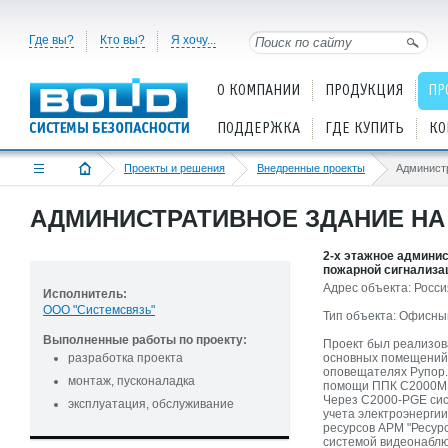
Где вы?
Кто вы?
Я хочу...
О КОМПАНИИ
ПРОДУКЦИЯ
ПР
ПОДДЕРЖКА
ГДЕ КУПИТЬ
КО
Проекты и решения
Внедренные проекты
АДМИНИСТРАТИВНОЕ ЗДАНИЕ НА
2-х этажное админи
пожарной сигнализац
Адрес объекта: Росси
Исполнитель:
ООО "Системсвязь"
Тип объекта: Офисны
Выполненные работы по проекту:
Проект был реализова
разработка проекта
основных помещений
оповещателях Рупор. 
монтаж, пусконаладка
помощи ППК С2000М. 
Через C2000-PGE сис
эксплуатация, обслуживание
учета электроэнергии
ресурсов АРМ "Ресур
системой видеонаблю