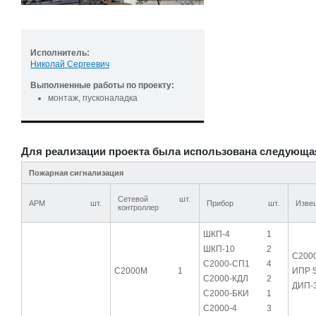
Исполнитель:
Николай Сергеевич
Выполненные работы по проекту:
монтаж, пусконаладка
Для реализации проекта была использована следующа
Пожарная сигнализация
Сетевой
шт.
АРМ
шт.
Прибор
шт.
Изве
контроллер
ШКП-4
1
ШКП-10
2
С200
С2000-СП1
4
С2000М
1
ИПР 
С2000-КДЛ
2
ДИП-
С2000-БКИ
1
С2000-4
3