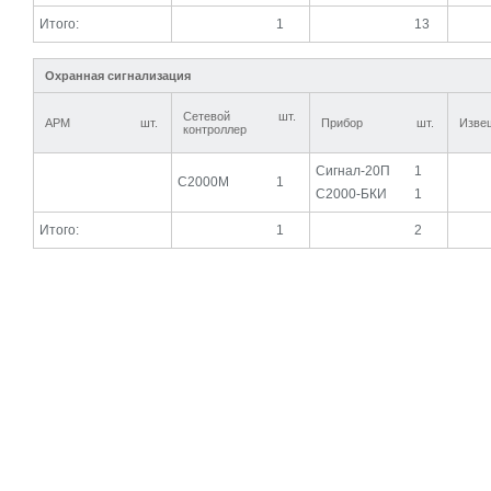
Итого:
1
13
Охранная сигнализация
Сетевой
шт.
АРМ
шт.
Прибор
шт.
Изве
контроллер
Сигнал-20П
1
С2000М
1
С2000-БКИ
1
Итого:
1
2