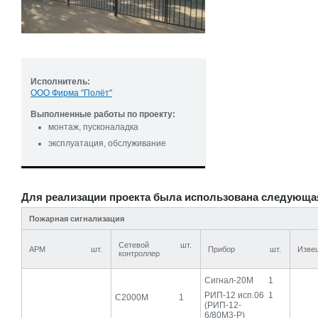
Исполнитель:
ООО Фирма "Полёт"
Выполненные работы по проекту:
монтаж, пусконаладка
эксплуатация, обслуживание
Для реализации проекта была использована следующа
Пожарная сигнализация
Сетевой
шт.
АРМ
шт.
Прибор
шт.
Изве
контроллер
Сигнал-20М
1
РИП-12 исп.06
1
С2000М
1
(РИП-12-
6/80М3-Р)