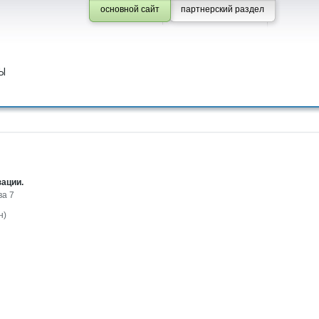
основной сайт
партнерский раздел
Ы
зации.
ва 7
н)