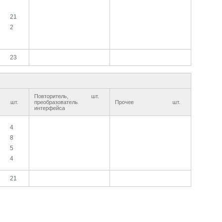
21
2
23
Повторитель,
шт.
шт.
преобразователь
Прочее
шт.
интерфейса
4
8
5
4
21