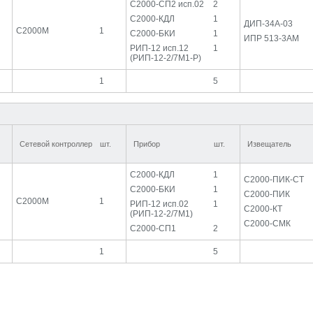
С2000-СП2 исп.02
2
С2000-КДЛ
1
ДИП-34А-03
С2000М
1
С2000-БКИ
1
ИПР 513-3АМ
РИП-12 исп.12
1
(РИП-12-2/7М1-Р)
1
5
Сетевой контроллер
шт.
Прибор
шт.
Извещатель
С2000-КДЛ
1
С2000-ПИК-СТ
С2000-БКИ
1
С2000-ПИК
С2000М
1
РИП-12 исп.02
1
С2000-КТ
(РИП-12-2/7М1)
С2000-СМК
С2000-СП1
2
1
5