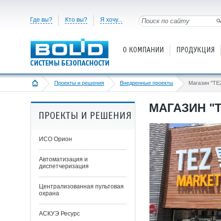
Где вы?
Кто вы?
Я хочу...
О КОМПАНИИ
ПРОДУКЦИЯ
Проекты и решения
Внедренные проекты
Магазин "TE
МАГАЗИН "
ПРОЕКТЫ И РЕШЕНИЯ
ИСО Орион
Автоматизация и
диспетчеризация
Централизованная пультовая
охрана
АСКУЭ Ресурс