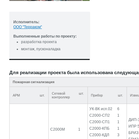
Исполнитель:
ООО "Терраком"
Выполненные работы по проекту:
разработка проекта
монтаж, пусконаладка
Для реализации проекта была использована следующа
Пожарная сигнализация
Сетевой
шт.
АРМ
шт.
Прибор
шт.
Изве
контроллер
УК-ВК исп.02
6
С2000-СП2
1
ДИП-
С2000-СП1
1
ИПР 
С2000-КПБ
1
С2000М
1
БРИЗ
С2000-КДЛ
3