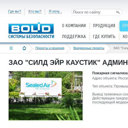
Где вы?
Кто вы?
Я хочу...
О КОМПАНИИ
ПРОДУКЦИЯ
ПР
ПОДДЕРЖКА
ГДЕ КУПИТЬ
КО
Проекты и решения
Внедренные проекты
ЗАО "СИЛД ЭЙР КАУСТИК" АДМИ
Пожарная сигнализац
Адрес объекта: Росси
Тип объекта: Промыш
Вывод тревожных со
Действующее предпри
последующей модерн