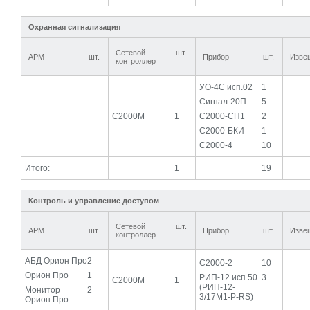
Охранная сигнализация
Сетевой
шт.
АРМ
шт.
Прибор
шт.
Изве
контроллер
УО-4С исп.02
1
Сигнал-20П
5
С2000М
1
С2000-СП1
2
С2000-БКИ
1
С2000-4
10
Итого:
1
19
Контроль и управление доступом
Сетевой
шт.
АРМ
шт.
Прибор
шт.
Изве
контроллер
АБД Орион Про
2
С2000-2
10
Орион Про
1
РИП-12 исп.50
3
С2000М
1
(РИП-12-
Монитор
2
3/17М1-Р-RS)
Орион Про