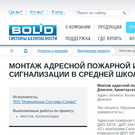
Где вы?
Кто вы?
Я хочу...
О КОМПАНИИ
ПРОДУКЦИЯ
ПР
ПОДДЕРЖКА
ГДЕ КУПИТЬ
КО
Проекты и решения
Внедренные проекты
МОНТАЖ АДРЕСНОЙ ПОЖАРНОЙ 
СИГНАЛИЗАЦИИ В СРЕДНЕЙ ШКО
Монтаж адресной пож
Донское, Хромтауско
Адрес объекта: Казах
Исполнитель:
Донское.
ТОО "Инженерные Системы-Сервис"
Тип объекта: Образов
Выполненные работы по проекту:
университеты.)
монтаж, пусконаладка
Адресная пожарная с
ДИП-34ПА , ДИП-34А-
А3 с приборами Сигн
Извещатели ДИП-34П