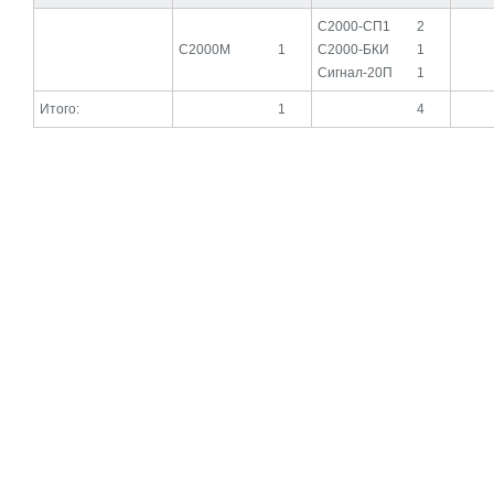
С2000-СП1
2
С2000М
1
С2000-БКИ
1
Сигнал-20П
1
Итого:
1
4