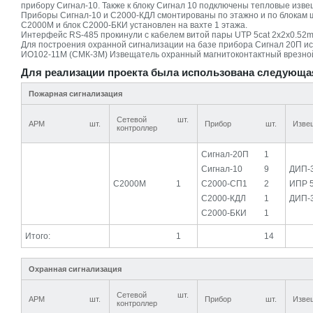
прибору Сигнал-10. Также к блоку Сигнал 10 подключены тепловые изв
Приборы Сигнал-10 и С2000-КДЛ смонтированы по этажно и по блокам ш
С2000М и блок С2000-БКИ установлен на вахте 1 этажа.
Интерфейс RS-485 прокинули с кабелем витой пары UTP 5cat 2x2x0.52m
Для построения охранной сигнализации на базе прибора Сигнал 20П ис
ИО102-11М (СМК-3М) Извещатель охранный магнитоконтактный врезной (
Для реализации проекта была использована следующа
Пожарная сигнализация
Сетевой
шт.
АРМ
шт.
Прибор
шт.
Изве
контроллер
Сигнал-20П
1
Сигнал-10
9
ДИП-
С2000М
1
С2000-СП1
2
ИПР 
С2000-КДЛ
1
ДИП-
С2000-БКИ
1
Итого:
1
14
Охранная сигнализация
Сетевой
шт.
АРМ
шт.
Прибор
шт.
Изве
контроллер