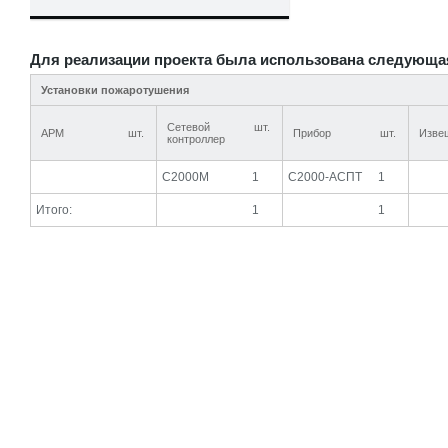
Для реализации проекта была использована следующа
Установки пожаротушения
Сетевой
шт.
АРМ
шт.
Прибор
шт.
Изве
контроллер
С2000М
1
С2000-АСПТ
1
Итого:
1
1