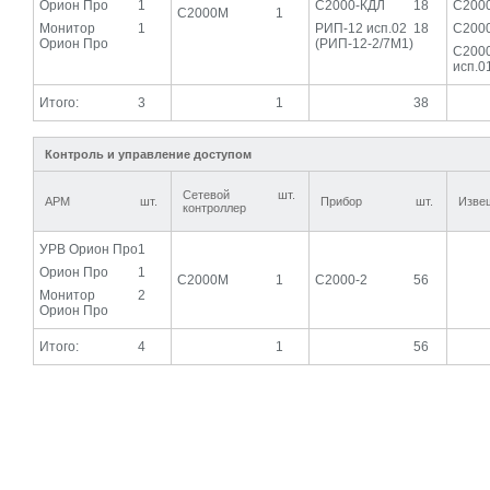
Орион Про
1
С2000-КДЛ
18
С200
С2000М
1
Монитор
1
РИП-12 исп.02
18
С200
Орион Про
(РИП-12-2/7М1)
С200
исп.0
Итого:
3
1
38
Контроль и управление доступом
Сетевой
шт.
АРМ
шт.
Прибор
шт.
Изве
контроллер
УРВ Орион Про
1
Орион Про
1
С2000М
1
С2000-2
56
Монитор
2
Орион Про
Итого:
4
1
56