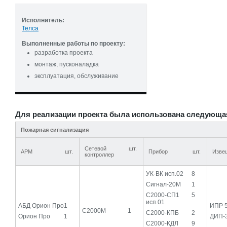
Исполнитель:
Телса
Выполненные работы по проекту:
разработка проекта
монтаж, пусконаладка
эксплуатация, обслуживание
Для реализации проекта была использована следующа
Пожарная сигнализация
Сетевой
шт.
АРМ
шт.
Прибор
шт.
Изве
контроллер
УК-ВК исп.02
8
Сигнал-20М
1
С2000-СП1
5
исп.01
АБД Орион Про
1
ИПР 
С2000М
1
С2000-КПБ
2
Орион Про
1
ДИП-
С2000-КДЛ
9