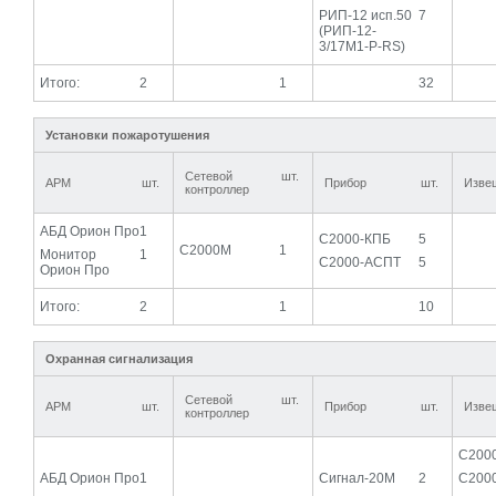
РИП-12 исп.50
7
(РИП-12-
3/17М1-Р-RS)
Итого:
2
1
32
Установки пожаротушения
Сетевой
шт.
АРМ
шт.
Прибор
шт.
Изве
контроллер
АБД Орион Про
1
С2000-КПБ
5
С2000М
1
Монитор
1
С2000-АСПТ
5
Орион Про
Итого:
2
1
10
Охранная сигнализация
Сетевой
шт.
АРМ
шт.
Прибор
шт.
Изве
контроллер
С200
АБД Орион Про
1
Сигнал-20М
2
С200