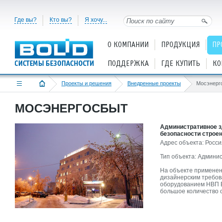
Где вы?
Кто вы?
Я хочу...
О КОМПАНИИ
ПРОДУКЦИЯ
ПР
ПОДДЕРЖКА
ГДЕ КУПИТЬ
КО
Проекты и решения
Внедренные проекты
Мосэнерг
МОСЭНЕРГОСБЫТ
Административное з
безопасности строен
Адрес объекта: Россия
Тип объекта: Админи
На объекте применен
дизайнерским требов
оборудованием НВП Б
большое количество 