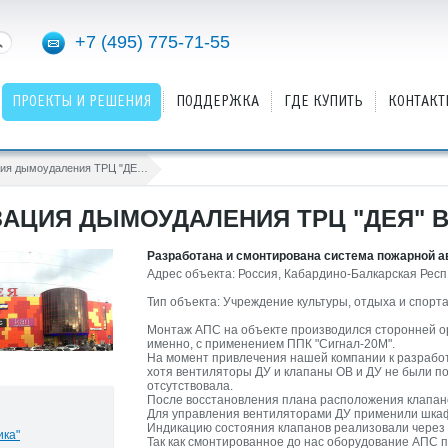
+7 (495) 775-71-55
ПРОЕКТЫ И РЕШЕНИЯ
ПОДДЕРЖКА
ГДЕ КУПИТЬ
КОНТАКТ
Автоматизация дымоудаления ТРЦ "ДЕЯ" в г.Нальчик
АЦИЯ ДЫМОУДАЛЕНИЯ ТРЦ "ДЕЯ" В
Разработана и смонтирована система пожарной 
Адрес объекта: Россия, Кабардино-Балкарская Респ,
Тип объекта: Учреждение культуры, отдыха и спорта
Монтаж АПС на объекте производился сторонней ор
именно, с применением ППК "Сигнал-20М".
На момент привлечения нашей компании к разработк
хотя вентиляторы ДУ и клапаны ОВ и ДУ не были п
отсутствовала.
После восстановления плана расположения клапано
Для управления вентиляторами ДУ применили шкаф
Индикацию состояния клапанов реализовали через 
ика"
Так как смонтированное до нас оборудование АПС п