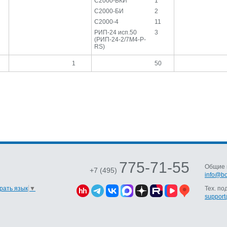
С2000-БКИ
1
С2000-БИ
2
С2000-4
11
РИП-24 исп.50
3
(РИП-24-2/7М4-Р-
RS)
1
50
775-71-55
Общие 
+7 (495)
info@bo
рать язык
▼
Тех. по
support