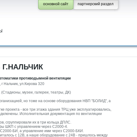
основной сайт
партнерский раздел
Ы
 Г.НАЛЬЧИК
автоматики противодымной вентиляции
 г Нальчик, ул.Кирова 320
 (Стадионы, музеи, галереи, театры, ДК)
ганизацией, но тоже на основе оборудования НВП "БОЛИД", а
е проекта - все три этажа здания ТРЦ уже эксплуатировались,
одключены. Исполнительная документация по вентиляции
в, сгруппировали их в три кольца ДПЛС.
ы ШКП с управлением через С2000-4.
С2000-БИ, а управление ими через С2000-БКИ.
италось с 12В, а наше оборудование с 24В - пришлось между