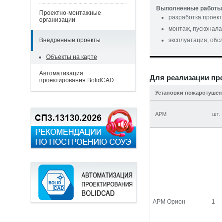
Выполненные работы 
Проектно-монтажные
разработка проек
организации
монтаж, пусконала
Внедренные проекты
эксплуатация, об
Объекты на карте
Автоматизация
Для реализации пр
проектирования BolidCAD
Установки пожаротуше
АРМ
шт.
АРМ Орион
1