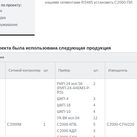
нашими сегментами RS485 установить С2000-ПИ.
по проекту:
та
дка
служивание
оекта была использована следующая продукция
ния
Сетевой контроллер
шт.
Прибор
шт.
Извещатель
РИП-24 исп.56
2
(РИП-24-4/40М3-Р-
RS)
ШКП-4
3
ШКП-18
4
ШКП-10
4
УК-ВК исп.04
12
С2000М
1
С2000-КПБ
5
С2000-СП4/220
С2000-КДЛ
3