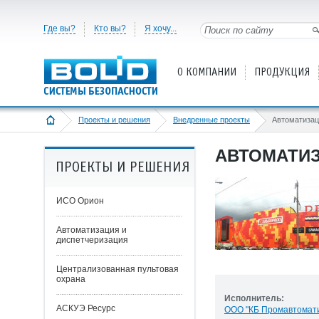
Где вы?
Кто вы?
Я хочу...
О КОМПАНИИ
ПРОДУКЦИЯ
Проекты и решения
Внедренные проекты
АВТОМАТИЗ
ПРОЕКТЫ И РЕШЕНИЯ
ИСО Орион
Автоматизация и
диспетчеризация
Централизованная пультовая
охрана
Исполнитель:
АСКУЭ Ресурс
ООО "КБ Промавтомат