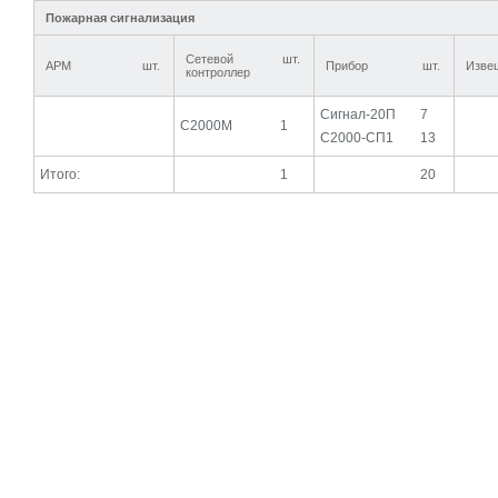
Пожарная сигнализация
Сетевой
шт.
АРМ
шт.
Прибор
шт.
Изве
контроллер
Сигнал-20П
7
С2000М
1
С2000-СП1
13
Итого:
1
20