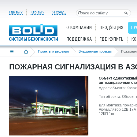
Где вы?
Кто вы?
Я хочу...
О КОМПАНИИ
ПРОДУКЦИЯ
ПР
ПОДДЕРЖКА
ГДЕ КУПИТЬ
КО
Проекты и решения
Внедренные проекты
Пожарная
ПОЖАРНАЯ СИГНАЛИЗАЦИЯ В АЗ
Объект одноэтажный
автозаправочная ста
Адрес объекта: Казах
Тип объекта: Объект 
Для монтажа пожарно
Аккумулятор 12В 17А 
12КП 1шт.