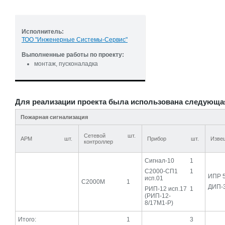
Исполнитель:
ТОО "Инженерные Системы-Сервис"
Выполненные работы по проекту:
монтаж, пусконаладка
Для реализации проекта была использована следующа
Пожарная сигнализация
Сетевой
шт.
АРМ
шт.
Прибор
шт.
Изве
контроллер
Сигнал-10
1
С2000-СП1
1
ИПР 
исп.01
С2000М
1
ДИП-
РИП-12 исп.17
1
(РИП-12-
8/17М1-Р)
Итого:
1
3