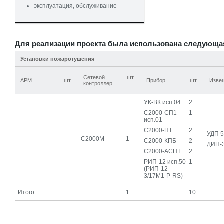
эксплуатация, обслуживание
Для реализации проекта была использована следующа
Установки пожаротушения
Сетевой
шт.
АРМ
шт.
Прибор
шт.
Изве
контроллер
УК-ВК исп.04
2
С2000-СП1
1
исп.01
С2000-ПТ
2
УДП 
С2000М
1
С2000-КПБ
2
ДИП-
С2000-АСПТ
2
РИП-12 исп.50
1
(РИП-12-
3/17М1-Р-RS)
Итого:
1
10