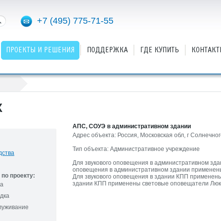
+7 (495) 775-71-55
ПРОЕКТЫ И РЕШЕНИЯ
ПОДДЕРЖКА
ГДЕ КУПИТЬ
КОНТАКТ
Х
АПС, СОУЭ в административном здании
Адрес объекта: Россия, Московская обл, г Солнечног
Тип объекта: Административное учреждение
дства
Для звукового оповещения в административном зда
оповещения в административном здании применены
по проекту:
Для звукового оповещения в здании КПП применены
здании КПП применены световые оповещатели Люк
та
дка
служивание