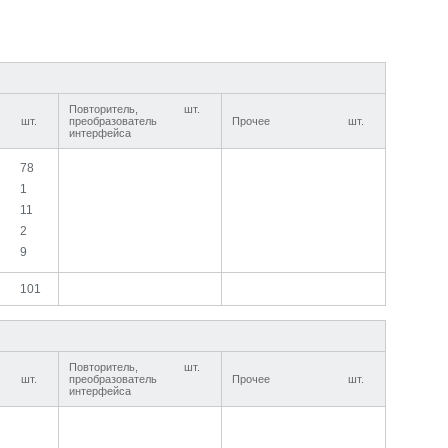
Повторитель,
шт.
шт.
преобразователь
Прочее
шт.
интерфейса
78
1
11
2
9
101
Повторитель,
шт.
шт.
преобразователь
Прочее
шт.
интерфейса