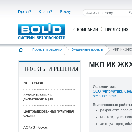
Где вы?
Кто вы?
Я хочу...
О КОМПАНИИ
ПРОДУКЦИЯ
Проекты и решения
Внедренные проекты
МКП ИК ЖКХ
МКП ИК ЖК
ПРОЕКТЫ И РЕШЕНИЯ
ИСО Орион
Исполнитель:
ООО "Автоматика. Сре
Автоматизация и
безопасности"
диспетчеризация
Выполненные работы 
разработка проек
Централизованная пультовая
охрана
монтаж, пусконала
эксплуатация, об
АСКУЭ Ресурс