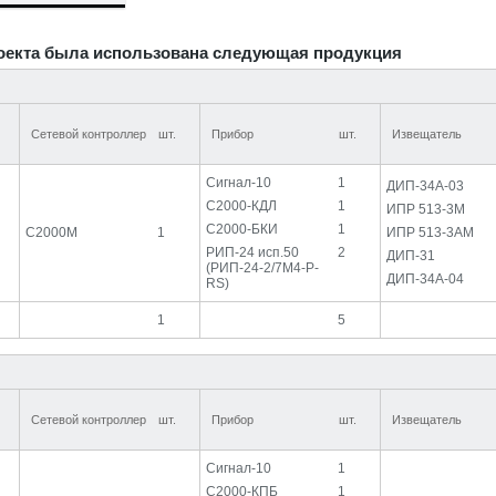
оекта была использована следующая продукция
Сетевой контроллер
шт.
Прибор
шт.
Извещатель
Сигнал-10
1
ДИП-34А-03
С2000-КДЛ
1
ИПР 513-3М
С2000-БКИ
1
С2000М
1
ИПР 513-3АМ
РИП-24 исп.50
2
ДИП-31
(РИП-24-2/7М4-Р-
ДИП-34А-04
RS)
1
5
Сетевой контроллер
шт.
Прибор
шт.
Извещатель
Сигнал-10
1
С2000-КПБ
1