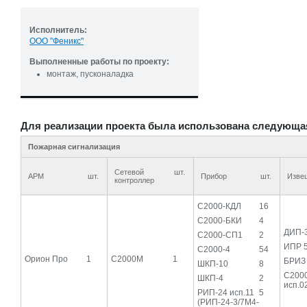
Исполнитель:
ООО "Феникс"
Выполненные работы по проекту:
монтаж, пусконаладка
Для реализации проекта была использована следующа
Пожарная сигнализация
Сетевой
шт.
АРМ
шт.
Прибор
шт.
Изве
контроллер
С2000-КДЛ
16
С2000-БКИ
4
ДИП-
С2000-СП1
2
ИПР 
С2000-4
54
Орион Про
1
С2000М
1
БРИЗ
ШКП-10
8
С200
ШКП-4
2
исп.0
РИП-24 исп.11
5
(РИП-24-3/7М4-