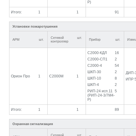
Р)
Итого:
1
1
91
Установки пожаротушения
Сетевой
шт.
АРМ
шт.
Прибор
шт.
Изве
контроллер
С2000-КДЛ
16
С2000-СП1
2
С2000-4
54
ШКП-30
2
ДИП-
Орион Про
1
С2000М
1
ШКП-10
8
ИПР 
ШКП-4
2
РИП-24 исп.11
5
(РИП-24-3/7М4-
Р)
Итого:
1
1
89
Охранная сигнализация
Сетевой
шт.