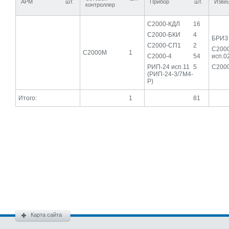
АРМ
шт.
Прибор
шт.
Изве
контроллер
С2000-КДЛ
16
С2000-БКИ
4
БРИЗ
С2000-СП1
2
С200
С2000М
1
С2000-4
54
исп.0
РИП-24 исп.11
5
С200
(РИП-24-3/7М4-
Р)
Итого:
1
81
Карта сайта