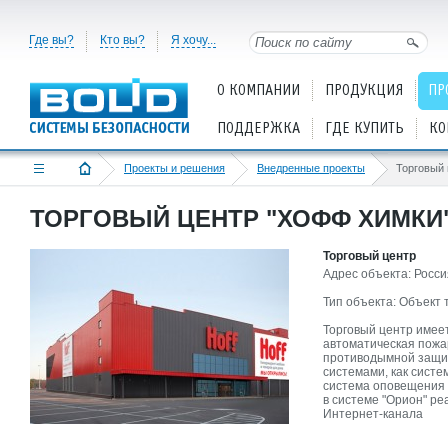
Где вы?
Кто вы?
Я хочу...
О КОМПАНИИ
ПРОДУКЦИЯ
ПР
ПОДДЕРЖКА
ГДЕ КУПИТЬ
КО
Проекты и решения
Внедренные проекты
Торговый
ТОРГОВЫЙ ЦЕНТР "ХОФФ ХИМКИ
Торговый центр
Адрес объекта: Россия
Тип объекта: Объект 
Торговый центр имеет
автоматическая пожа
противодымной защит
системами, как сист
система оповещения и
в системе "Орион" р
Интернет-канала