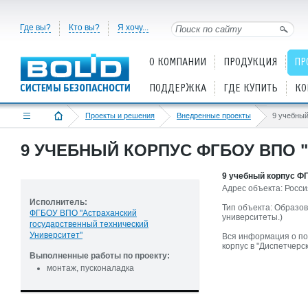
Где вы?
Кто вы?
Я хочу...
О КОМПАНИИ
ПРОДУКЦИЯ
ПР
ПОДДЕРЖКА
ГДЕ КУПИТЬ
КО
Проекты и решения
Внедренные проекты
9 учебны
9 УЧЕБНЫЙ КОРПУС ФГБОУ ВПО "
9 учебный корпус Ф
Адрес объекта: Россия
Исполнитель:
Тип объекта: Образов
ФГБОУ ВПО "Астраханский
университеты.)
государственный технический
Университет"
Вся информация о по
корпус в "Диспетчерс
Выполненные работы по проекту:
монтаж, пусконаладка