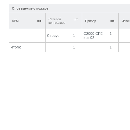
Оповещение о пожаре
Сетевой
шт.
АРМ
шт.
Прибор
шт.
Изве
контроллер
С2000-СП2
1
Сириус
1
исп.02
Итого:
1
1