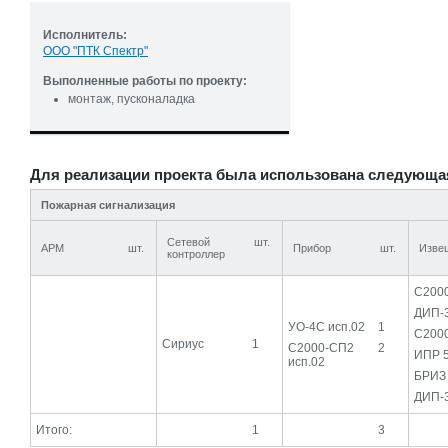
Исполнитель:
ООО "ПТК Спектр"
Выполненные работы по проекту:
монтаж, пусконаладка
Для реализации проекта была использована следующа
Пожарная сигнализация
Сетевой
шт.
АРМ
шт.
Прибор
шт.
Изве
контроллер
С200
ДИП-
УО-4С исп.02
1
С200
Сириус
1
С2000-СП2
2
ИПР 
исп.02
БРИЗ 
ДИП-
Итого:
1
3