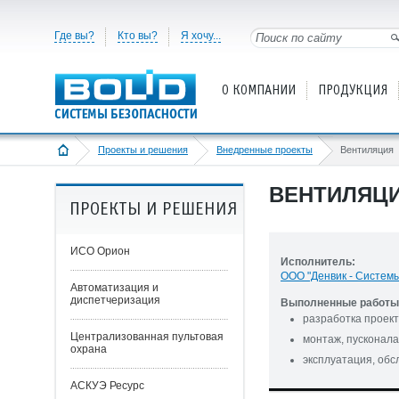
Где вы?
Кто вы?
Я хочу...
О КОМПАНИИ
ПРОДУКЦИЯ
Проекты и решения
Внедренные проекты
Вентиляция
ВЕНТИЛЯЦ
ПРОЕКТЫ И РЕШЕНИЯ
ИСО Орион
Исполнитель:
ООО "Денвик - Систем
Автоматизация и
диспетчеризация
Выполненные работы 
разработка проек
Централизованная пультовая
монтаж, пусконала
охрана
эксплуатация, об
АСКУЭ Ресурс