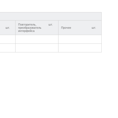
Повторитель,
шт.
шт.
преобразователь
Прочее
шт.
интерфейса