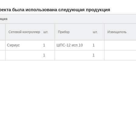
оекта была использована следующая продукция
яция
Сетевой контроллер
шт.
Прибор
шт.
Извещатель
Сириус
1
ШПС-12 исп.10
1
1
1