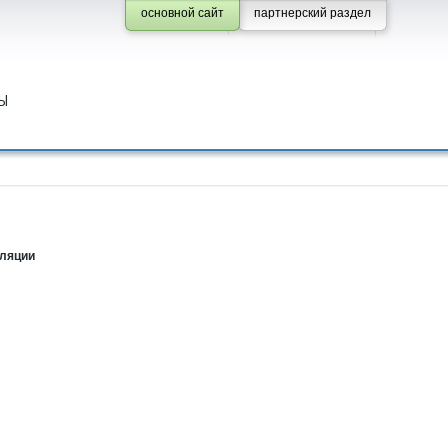
основной сайт
партнерский раздел
Ы
иляции