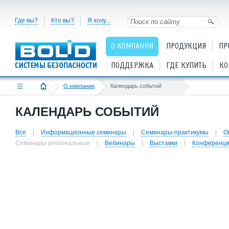
Где вы?
Кто вы?
Я хочу...
О КОМПАНИИ
ПРОДУКЦИЯ
ПР
ПОДДЕРЖКА
ГДЕ КУПИТЬ
КО
О компании
Календарь событий
КАЛЕНДАРЬ СОБЫТИЙ
Все
|
Информационные семинары
|
Cеминары-практикумы
|
О
Семинары региональные
|
Вебинары
|
Выставки
|
Конференц