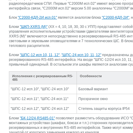
радиопередатчиков СПИ. Первые "С2000М исп.02" имеют версию програ
интерфейса связи, "С2000М исп.02" версии 5.00 аналогичны "С2000М" ве
Блок
"С2000-КДЛ-2И исп.01"
является аналогом блока
"С2000-КДЛ-2И"
, 
Блоки
"ШКП-ХХRS (М)"
(ХХ = 4, 10, 18, 30, 30 с УПП) представляют соб
управления исполнительными устройствами (двигателями вентиляторов 
ХХRS (М)" включаются непосредственно в резервированный RS-485 ин
световыми и звуковыми оповещателями и 7 технологических ШС. В блок
теплового расцепителя.
Блоки
"ШПС-12 исп.10, 11, 12"
,
"ШПС-24 исп.10, 11, 12"
предназначены дл
резервированного RS-485 интерфейса. На входе "ШПС-12/24 исп.10, 11
привычный одинарный. В остальном эти шкафы являются аналогами с
Исполнения с резервированным RS-
Особенности
485
"ШПС-12 исп.10", "ШПС-24 исп.10"
Базовый вариант
"ШПС-12 исп.11", "ШПС-24 исп.11"
Прозрачное окно
"ШПС-12 исп.12", "ШПС-24 исп.12"
Степень защиты корпуса IP54
Блоки
"БК-12/24-RS485-01"
позволяют разместить оборудование ИСО "О
монтажных устройствах (шкафах, боксах и т.п.) сторонних производите
резервированных и внутренних RS-485 интерфейсов. Также могут комм
защитой от короткого замыкания каждого из каналов.