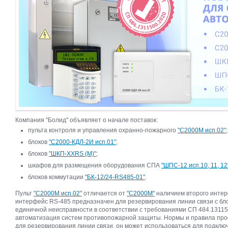
Компания "Болид" объявляет о начале поставок:
пульта контроля и управления охранно-пожарного
"С2000М исп.02"
;
блоков
"С2000-КДЛ-2И исп.01"
;
блоков
"ШКП-ХХRS (М)"
;
шкафов для размещения оборудования СПА
"ШПС-12 исп.10, 11, 12
блоков коммутации
"БК-12/24-RS485-01"
.
Пульт
"С2000М исп.02"
отличается от
"С2000М"
наличием второго интер
интерфейс RS-485 предназначен для резервирования линии связи с бло
единичной неисправности в соответствии с требованиями СП 484.1311
автоматизация систем противопожарной защиты. Нормы и правила прое
для резервирования линии связи, он может использоваться для подклю