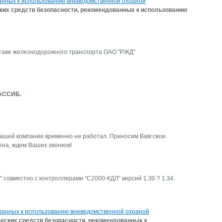
ванных к использованию вневедомственной охраной
ких средств безопасности, рекомендованных к использованию
таве железнодорожного транспорта ОАО "РЖД"
АССИБ.
ашей компании временно не работал. Приносим Вам свои
на, ждем Ваших звонков!
совместно с контроллерами "С2000-КДЛ" версий 1.30 ? 1.34.
ованных к использованию вневедомственной охраной
еских средств безопасности, рекомендованных к