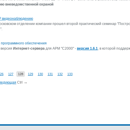
ию вневедомственной охраной
IP видеонаблюдению
Московском отделении компании прошел второй практический семинар "Постр
".
 программного обеспечения
 версия
Интернет-сервера
для АРМ "С2000" -
версия 1.6.1
, в которой подде
26
127
128
129
130
131
132
133
→
ледующая
Ctrl