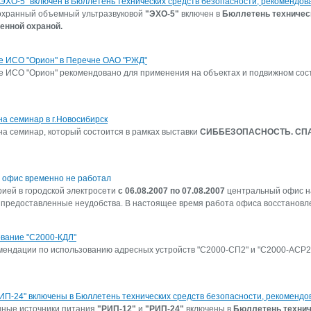
ЭХО-5" включен в Бюллетень технических средств безопасности, рекомендо
охранный объемный ультразвуковой
"ЭХО-5"
включен в
Бюллетень техничес
енной охраной.
е ИСО "Орион" в Перечне ОАО "РЖД"
 ИСО "Орион" рекомендовано для применения на объектах и подвижном сос
а семинар в г.Новосибирск
а семинар, который состоится в рамках выставки
СИББЕЗОПАСНОСТЬ. СП
 офис временно не работал
рией в городской электросети
с 06.08.2007 по 07.08.2007
центральный офис н
 предоставленные неудобства. В настоящее время работа офиса восстановле
вание "С2000-КДЛ"
ендации по использованию адресных устройств "С2000-СП2" и "С2000-АСР2" 
РИП-24" включены в Бюллетень технических средств безопасности, рекоменд
нные источники питания
"РИП-12"
и
"РИП-24"
включены в
Бюллетень технич