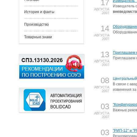
17
Извещатель "
Извещатель 
АВГУСТА
вневедомств
История и факты
2007
Производство
14
Оборудовани
Оборудование
АВГУСТА
Товарные знаки
2007
13
Приглашаем н
Приглашаем н
АВГУСТА
2007
08
Центральный
В связи с ава
АВГУСТА
извинения за
2007
03
"Конфигуриро
Важные реком
АВГУСТА
2007
03
"РИП-12" и "
Резервирова