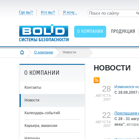
Где вы?
Кто вы?
Я хочу...
О КОМПАНИИ
ПРОДУКЦИЯ
О компании
Новости
НОВОСТИ
О КОМПАНИИ
28
Изменился н
Контакты
С 28.08.2007
АВГУСТА
2007
Новости
22
Календарь событий
Приглашаем н
С 28 - 31 авгу
АВГУСТА
века"
, котор
Карьера, вакансии
2007
Награды